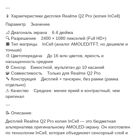
---
📱 Характеристики дисплея Realme Q2 Pro (копия InCell)
Параметр Значение
📐 Диагональ экрана 6.4 дюйма
🔍 Разрешение 2400 × 1080 пикселей (Full HD+)
🔲 Тип матрицы InCell (аналог AMOLED/TFT, но дешевле и
тоньше)
🎨 Цветопередача До 16 млн цветов, яркость и
насыщенность средние
⚙ Сенсор Емкостной, мультитач до 10 касаний
🧩 Совместимость Только для Realme Q2 Pro
🔧 Конструкция Дисплей + тачскрин, без рамки (рамка
отдельно)
⚠ Качество Среднее: менее яркий и контрастный, чем
оригинал
---
📝 Описание:
Дисплей Realme Q2 Pro копия InCell — это бюджетная
альтернатива оригинальному AMOLED-экрану. Он изготовлен
по технологии InCell, которая объединяет сенсорный слой и