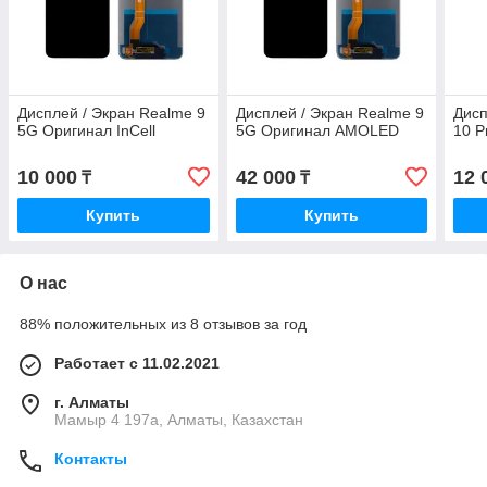
Дисплей / Экран Realme 9
Дисплей / Экран Realme 9
Дисп
5G Оригинал InCell
5G Оригинал AMOLED
10 P
10 000
42 000
12 
₸
₸
Купить
Купить
О нас
88% положительных из 8 отзывов за год
Работает с 11.02.2021
г. Алматы
Мамыр 4 197а, Алматы, Казахстан
Контакты