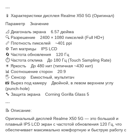
---
📱 Характеристики дисплея Realme X50 5G (Оригинал)
Параметр Значение
📐 Диагональ экрана 6.57 дюйма
🔍 Разрешение 2400 × 1080 пикселей (Full HD+)
📏 Плотность пикселей ~401 ppi
⚙ Тип матрицы IPS LCD
🔄 Частота обновления 120 Гц
⏱ Частота отклика До 180 Гц (Touch Sampling Rate)
☀ Яркость До 480 нит (типичная ~430 нит)
📊 Соотношение сторон 20:9
🖐 Сенсор Емкостный, мультитач
📸 Вырез под камеру Двойной, в левом верхнем углу
(punch-hole)
🔧 Защита экрана Corning Gorilla Glass 5
---
📝 Описание:
Оригинальный дисплей Realme X50 5G — это большой и
плавный IPS LCD экран с частотой обновления 120 Гц, что
обеспечивает максимально комфортную и быструю работу с