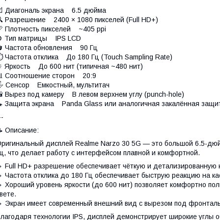
 Диагональ экрана 6.5 дюйма
 Разрешение 2400 × 1080 пикселей (Full HD+)
 Плотность пикселей ~405 ppi
⚙ Тип матрицы IPS LCD
 Частота обновления 90 Гц
 Частота отклика До 180 Гц (Touch Sampling Rate)
 Яркость До 600 нит (типичная ~480 нит)
 Соотношение сторон 20:9
 Сенсор Емкостный, мультитач
 Вырез под камеру В левом верхнем углу (punch-hole)
 Защита экрана Panda Glass или аналогичная закалённая защи
--
 Описание:
ригинальный дисплей Realme Narzo 30 5G — это большой 6.5-дюй
ц, что делает работу с интерфейсом плавной и комфортной.
 Full HD+ разрешение обеспечивает чёткую и детализированную 
 Частота отклика до 180 Гц обеспечивает быструю реакцию на кас
 Хороший уровень яркости (до 600 нит) позволяет комфортно по
вете.
 Экран имеет современный внешний вид с вырезом под фронтальн
лагодаря технологии IPS, дисплей демонстрирует широкие углы 