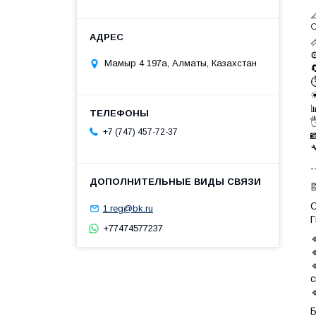



Мамыр 4 197а, Алматы, Казахстан

⏱
☀


+7 (747) 457-72-37


-

О
1.reg@bk.ru
Г
+77474577237



с

Б