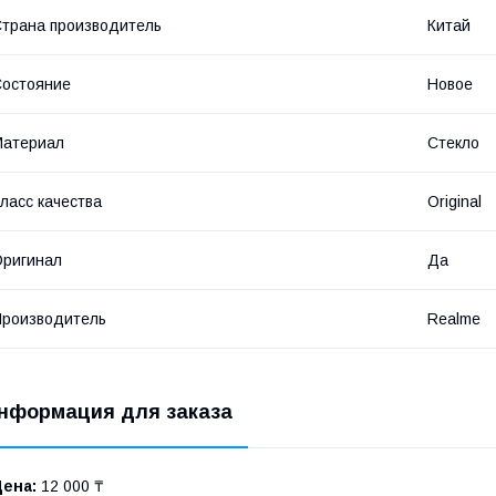
трана производитель
Китай
остояние
Новое
Материал
Стекло
ласс качества
Original
ригинал
Да
роизводитель
Realme
нформация для заказа
Цена:
12 000 ₸