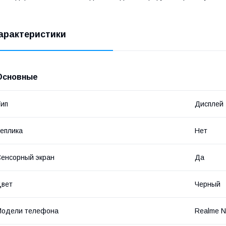
арактеристики
Основные
ип
Дисплей
еплика
Нет
енсорный экран
Да
Цвет
Черный
Модели телефона
Realme N