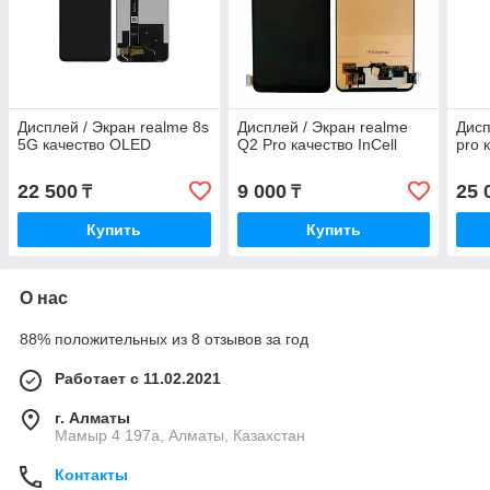
Дисплей / Экран realme 8s
Дисплей / Экран realme
Дисп
5G качество OLED
Q2 Pro качество InCell
pro 
22 500
9 000
25 
₸
₸
Купить
Купить
О нас
88% положительных из 8 отзывов за год
Работает с 11.02.2021
г. Алматы
Мамыр 4 197а, Алматы, Казахстан
Контакты