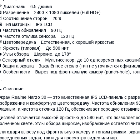
 Диагональ 6.5 дюйма
 Разрешение 2400 × 1080 пикселей (Full HD+)
 Соотношение сторон 20:9
 Тип матрицы IPS LCD
 Частота обновления 90 Гц
 Частота отклика сенсора 120 Гц
 Цветопередача Естественная, с хорошей яркостью
 Яркость (типовая) До 580 нит
 Углы обзора Широкие, до 178°
 Сенсорный отклик Мультисенсор, до 10 одновременных касани
 Защита экрана Закалённое стекло (тип не уточняется официал
 Особенности Вырез под фронтальную камеру (punch-hole), тон
--
 Описание:
кран Realme Narzo 30 — это качественная IPS LCD-панель с разр
зображение и комфортную цветопередачу. Частота обновления 9
лавным, а частота отклика 120 Гц обеспечивает хорошую отзывчиво
исплей отличается высокой яркостью до 580 нит, что позволяет
олнечном свете. Углы обзора широкие, изображение остаётся чи
лагодаря вырезу под фронтальную камеру и тонким рамкам, экран
овседневных задач, так и для просмотра видео или игр.