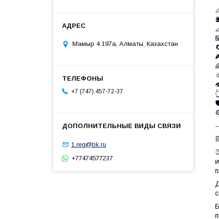




Мамыр 4 197а, Алматы, Казахстан





+7 (747) 457-72-37


⚙
-

1.reg@bk.ru
Э
+77474577237
и
п
Д
с
Б
п