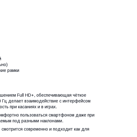
й
ьно)
кие рамки
ешением Full HD+, обеспечивающая чёткое
0 Гц делает взаимодействие с интерфейсом
сть при касаниях и в играх.
 комфортно пользоваться смартфоном даже при
таемым под разными наклонами.
 смотрится современно и подходит как для