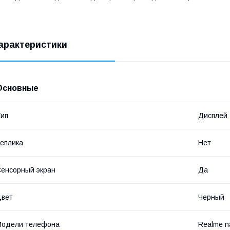
арактеристики
Основные
ип
Дисплей
еплика
Нет
енсорный экран
Да
Цвет
Черный
Модели телефона
Realme n