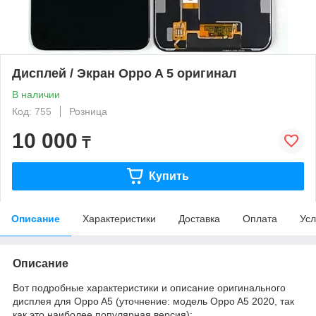
Дисплей / Экран Oppo A 5 оригинал
В наличии
Код: 755
Розница
10 000
₸
Купить
Описание
Характеристики
Доставка
Оплата
Усл
Описание
Вот подробные характеристики и описание оригинального
дисплея для Oppo A5 (уточнение: модель Oppo A5 2020, так
как это наиболее популярная версия):