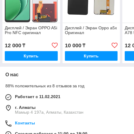
Дисплей / Экран OPPO A5i
Дисплей / Экран Oppo a5x
Дисп
Pro NFC оригинал
Оригинал
A78
12 000
10 000
12 
₸
₸
Купить
Купить
О нас
88% положительных из 8 отзывов за год
Работает с 11.02.2021
г. Алматы
Мамыр 4 197а, Алматы, Казахстан
Контакты
Сегодня работает с 11:00 до 19:00