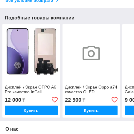
Все условия возврата
Подобные товары компании
Дисплей \ Экран OPPO A6
Дисплей / Экран Oppo a74
Дисп
Pro качество InCell
качеcтво OLED
Gala
12 000
22 500
9 0
₸
₸
Купить
Купить
О нас