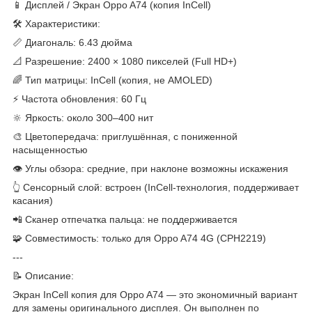
📱 Дисплей / Экран Oppo A74 (копия InCell)
🛠 Характеристики:
📏 Диагональ: 6.43 дюйма
📐 Разрешение: 2400 × 1080 пикселей (Full HD+)
🌈 Тип матрицы: InCell (копия, не AMOLED)
⚡ Частота обновления: 60 Гц
🔆 Яркость: около 300–400 нит
🎨 Цветопередача: приглушённая, с пониженной
насыщенностью
👁 Углы обзора: средние, при наклоне возможны искажения
👆 Сенсорный слой: встроен (InCell-технология, поддерживает
касания)
📲 Сканер отпечатка пальца: не поддерживается
🧩 Совместимость: только для Oppo A74 4G (CPH2219)
---
📝 Описание:
Экран InCell копия для Oppo A74 — это экономичный вариант
для замены оригинального дисплея. Он выполнен по