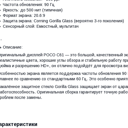
 Частота обновления: 90 Гц
 Яркость: до 500 нит (типичная)
 Формат экрана: 20.6:9
 Защита экрана: Corning Gorilla Glass (вероятно 3-го поколения)
 Сенсорный слой: Емкостный, мультитач
--
 Описание:
ригинальный дисплей POCO C61 — это большой, качественный эк
еалистичные цвета, хорошие углы обзора и стабильную работу п
юйма и разрешению HD+, он отлично подойдёт для просмотра вид
собенностью экрана является поддержка частоты обновления 90 Г
лавнее по сравнению со стандартными 60 Гц. Это особенно прия
акалённое защитное стекло Gorilla Glass защищает экран от цара
аботоспособность. Оригинальная сборка гарантирует точную работ
роблем после замены.
арактеристики