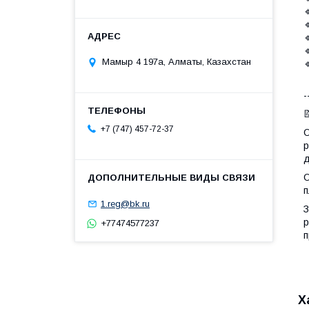




Мамыр 4 197а, Алматы, Казахстан

-

+7 (747) 457-72-37
О
р
д
О
п
1.reg@bk.ru
З
р
+77474577237
п
Х