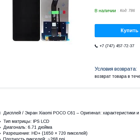
В наличии
Код:
786
Купить
+7 (747) 457-72-37
возврат товара в те
 Дисплей / Экран Xiaomi POCO C61 – Оригинал: характеристики и
 Тип матрицы: IPS LCD
 Диагональ: 6.71 дюйма
 Разрешение: HD+ (1650 × 720 пикселей)
 Плотность пикселей: ~268 ppi