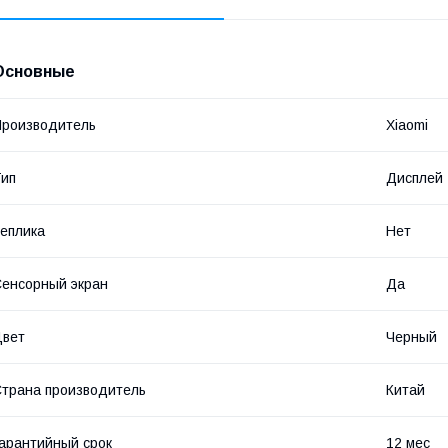
Основные
роизводитель
Xiaomi
ип
Дисплей
еплика
Нет
енсорный экран
Да
Цвет
Черный
трана производитель
Китай
арантийный срок
12 мес