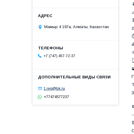



Мамыр 4 197а, Алматы, Казахстан
⚖
⏱


+7 (747) 457-72-37


П
Т
1.reg@bk.ru
З
+77474577237
⚙
-

О