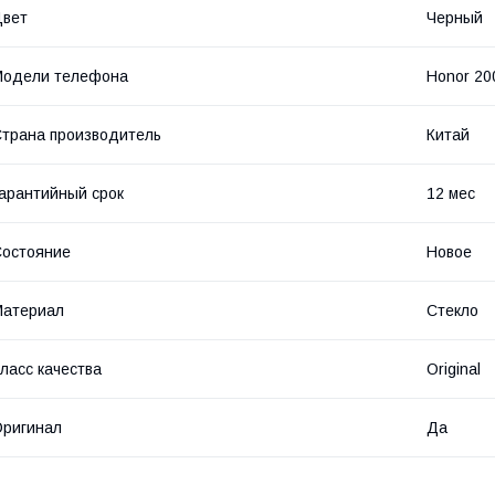
Цвет
Черный
Модели телефона
Honor 200
трана производитель
Китай
арантийный срок
12 мес
остояние
Новое
Материал
Стекло
ласс качества
Original
ригинал
Да