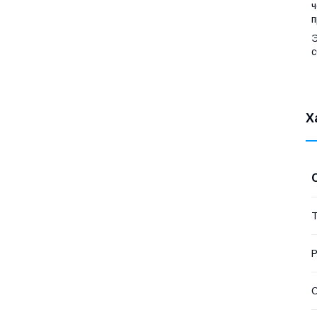
ч
п
Э
с
Х
Т
Р
С