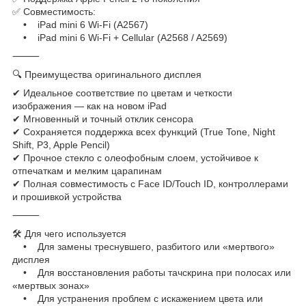
✅ Совместимость:
• iPad mini 6 Wi‑Fi (A2567)
• iPad mini 6 Wi‑Fi + Cellular (A2568 / A2569)
⸻
🔍 Преимущества оригинального дисплея
✔ Идеальное соответствие по цветам и четкости
изображения — как на новом iPad
✔ Мгновенный и точный отклик сенсора
✔ Сохраняется поддержка всех функций (True Tone, Night
Shift, P3, Apple Pencil)
✔ Прочное стекло с олеофобным слоем, устойчивое к
отпечаткам и мелким царапинам
✔ Полная совместимость с Face ID/Touch ID, контроллерами
и прошивкой устройства
⸻
🛠 Для чего используется
• Для замены треснувшего, разбитого или «мертвого»
дисплея
• Для восстановления работы тачскрина при полосах или
«мертвых зонах»
• Для устранения проблем с искажением цвета или