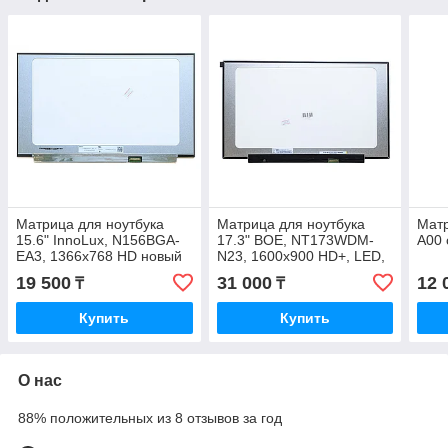
Матрица для ноутбука
Матрица для ноутбука
Мат
15.6" InnoLux, N156BGA-
17.3" BOE, NT173WDM-
A00 
EA3, 1366x768 HD новый
N23, 1600x900 HD+, LED,
389.88×236.52 mm, Grade
19 500
31 000
12 
₸
₸
A- новая с гарантией
Купить
Купить
О нас
88% положительных из 8 отзывов за год