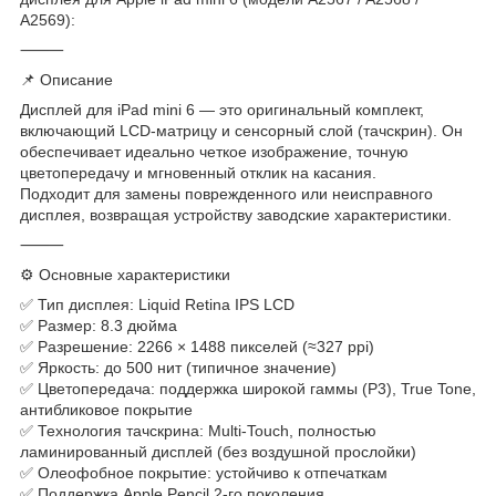
A2569):
⸻
📌 Описание
Дисплей для iPad mini 6 — это оригинальный комплект,
включающий LCD-матрицу и сенсорный слой (тачскрин). Он
обеспечивает идеально четкое изображение, точную
цветопередачу и мгновенный отклик на касания.
Подходит для замены поврежденного или неисправного
дисплея, возвращая устройству заводские характеристики.
⸻
⚙ Основные характеристики
✅ Тип дисплея: Liquid Retina IPS LCD
✅ Размер: 8.3 дюйма
✅ Разрешение: 2266 × 1488 пикселей (≈327 ppi)
✅ Яркость: до 500 нит (типичное значение)
✅ Цветопередача: поддержка широкой гаммы (P3), True Tone,
антибликовое покрытие
✅ Технология тачскрина: Multi-Touch, полностью
ламинированный дисплей (без воздушной прослойки)
✅ Олеофобное покрытие: устойчиво к отпечаткам
✅ Поддержка Apple Pencil 2-го поколения