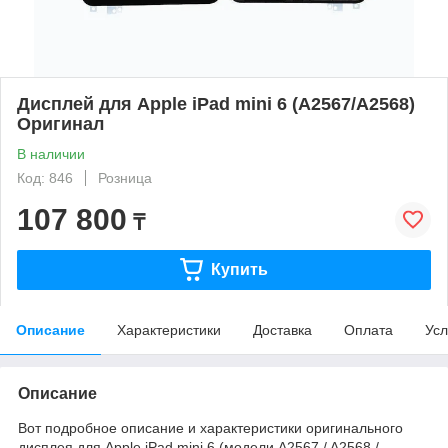
Дисплей для Apple iPad mini 6 (A2567/A2568)
Оригинал
В наличии
Код: 846
Розница
107 800
₸
Купить
Описание
Характеристики
Доставка
Оплата
Усл
Описание
Вот подробное описание и характеристики оригинального
дисплея для Apple iPad mini 6 (модели A2567 / A2568 /