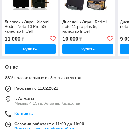
Дисплей \ Экран Xiaomi
Дисплей \ Экран Redmi
Дисп
Redmi Note 13 Pro 5G
note 11 pro plus 5g
note
качество InCell
качество InCell
11 000
10 000
9 0
₸
₸
Купить
Купить
О нас
88% положительных из 8 отзывов за год
Работает с 11.02.2021
г. Алматы
Мамыр 4 197а, Алматы, Казахстан
Контакты
Сегодня работает с 11:00 до 19:00
Показать весь график работы