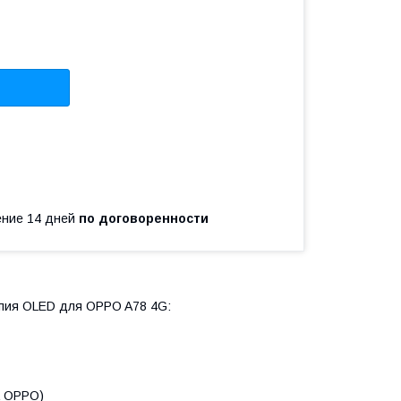
чение 14 дней
по договоренности
опия OLED для OPPO A78 4G:
а OPPO)