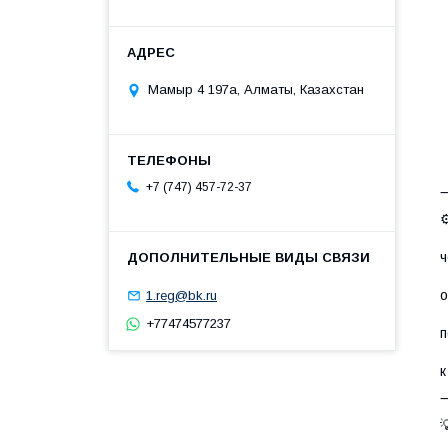
•
•
•
Мамыр 4 197а, Алматы, Казахстан
•
•
•
+7 (747) 457-72-37
⚙
•
ч
•
о
1.reg@bk.ru
•
+77474577237
п
•
к
