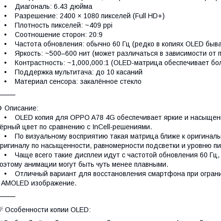
• Диагональ: 6.43 дюйма
 Разрешение: 2400 × 1080 пикселей (Full HD+)
 Плотность пикселей: ~409 ppi
• Соотношение сторон: 20:9
 Частота обновления: обычно 60 Гц (редко в копиях OLED быв
 Яркость: ~500–600 нит (может различаться в зависимости от 
 Контрастность: ~1,000,000:1 (OLED-матрица обеспечивает боле
• Поддержка мультитача: до 10 касаний
 Материал сенсора: закалённое стекло
⸻
 Описание:
 OLED копия для OPPO A78 4G обеспечивает яркие и насыщенны
ёрный цвет по сравнению с InCell-решениями.
 По визуальному восприятию такая матрица ближе к оригинальн
ригиналу по насыщенности, равномерности подсветки и уровню пи
 Чаще всего такие дисплеи идут с частотой обновления 60 Гц, 
оэтому анимации могут быть чуть менее плавными.
 Отличный вариант для восстановления смартфона при огранич
 AMOLED изображение.
⸻
 Особенности копии OLED: