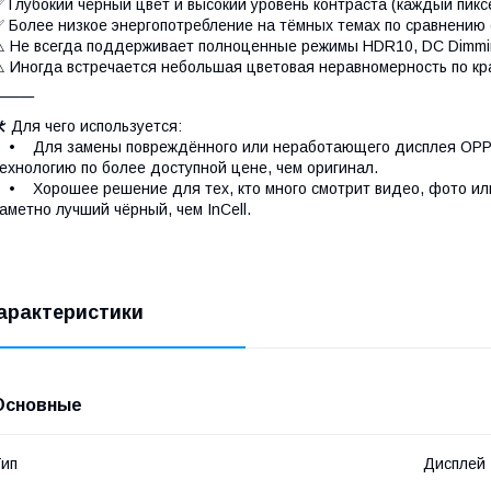
 Глубокий чёрный цвет и высокий уровень контраста (каждый пикс
 Более низкое энергопотребление на тёмных темах по сравнению с
 Не всегда поддерживает полноценные режимы HDR10, DC Dimming
 Иногда встречается небольшая цветовая неравномерность по кра
⸻
 Для чего используется:
 Для замены повреждённого или неработающего дисплея OPPO 
ехнологию по более доступной цене, чем оригинал.
 Хорошее решение для тех, кто много смотрит видео, фото или
аметно лучший чёрный, чем InCell.
арактеристики
Основные
ип
Дисплей