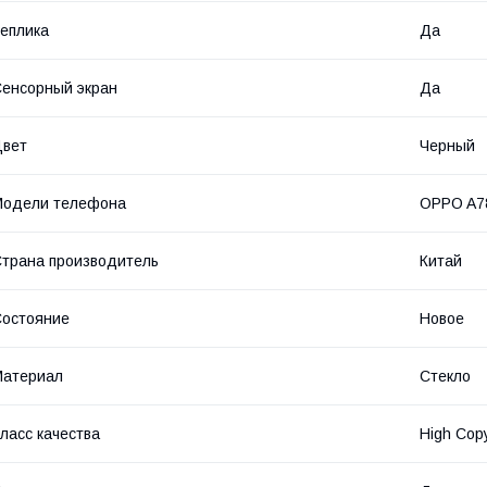
еплика
Да
енсорный экран
Да
Цвет
Черный
Модели телефона
OPPO A7
трана производитель
Китай
остояние
Новое
Материал
Стекло
ласс качества
High Cop