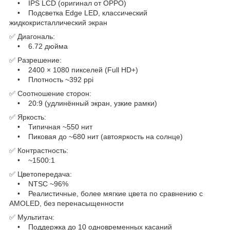
• IPS LCD (оригинал от OPPO)
• Подсветка Edge LED, классический
жидкокристаллический экран
✅ Диагональ:
• 6.72 дюйма
✅ Разрешение:
• 2400 × 1080 пикселей (Full HD+)
• Плотность ~392 ppi
✅ Соотношение сторон:
• 20:9 (удлинённый экран, узкие рамки)
✅ Яркость:
• Типичная ~550 нит
• Пиковая до ~680 нит (автояркость на солнце)
✅ Контрастность:
• ~1500:1
✅ Цветопередача:
• NTSC ~96%
• Реалистичные, более мягкие цвета по сравнению с
AMOLED, без перенасыщенности
✅ Мультитач:
• Поддержка до 10 одновременных касаний