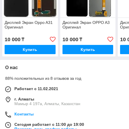
Дисплей Экран Oppo A31
Дисплей Экран OPPO A3
Дисп
Оригинал
Оригинал
Ори
10 000
10 000
10 
₸
₸
Купить
Купить
О нас
88% положительных из 8 отзывов за год
Работает с 11.02.2021
г. Алматы
Мамыр 4 197а, Алматы, Казахстан
Контакты
Сегодня работает с 11:00 до 19:00