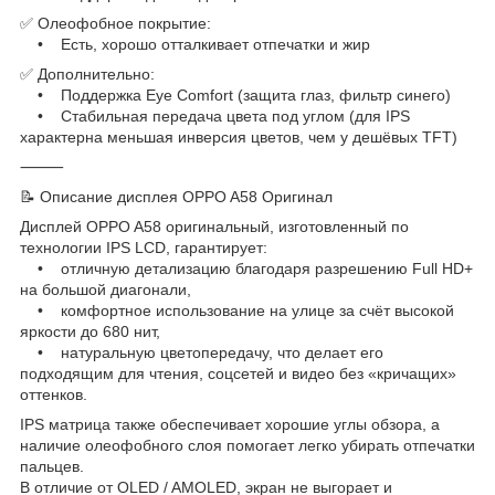
✅ Олеофобное покрытие:
• Есть, хорошо отталкивает отпечатки и жир
✅ Дополнительно:
• Поддержка Eye Comfort (защита глаз, фильтр синего)
• Стабильная передача цвета под углом (для IPS
характерна меньшая инверсия цветов, чем у дешёвых TFT)
⸻
📝 Описание дисплея OPPO A58 Оригинал
Дисплей OPPO A58 оригинальный, изготовленный по
технологии IPS LCD, гарантирует:
• отличную детализацию благодаря разрешению Full HD+
на большой диагонали,
• комфортное использование на улице за счёт высокой
яркости до 680 нит,
• натуральную цветопередачу, что делает его
подходящим для чтения, соцсетей и видео без «кричащих»
оттенков.
IPS матрица также обеспечивает хорошие углы обзора, а
наличие олеофобного слоя помогает легко убирать отпечатки
пальцев.
В отличие от OLED / AMOLED, экран не выгорает и