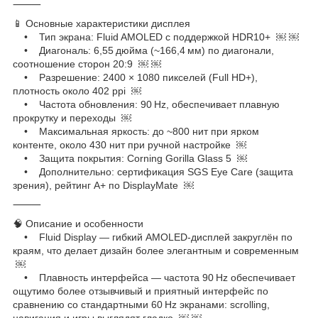
⸻
📱 Основные характеристики дисплея
• Тип экрана: Fluid AMOLED с поддержкой HDR10+ ￼ ￼
• Диагональ: 6,55 дюйма (~166,4 мм) по диагонали,
соотношение сторон 20:9 ￼ ￼
• Разрешение: 2400 × 1080 пикселей (Full HD+),
плотность около 402 ppi ￼
• Частота обновления: 90 Hz, обеспечивает плавную
прокрутку и переходы ￼
• Максимальная яркость: до ~800 нит при ярком
контенте, около 430 нит при ручной настройке ￼
• Защита покрытия: Corning Gorilla Glass 5 ￼
• Дополнительно: сертификация SGS Eye Care (защита
зрения), рейтинг A+ по DisplayMate ￼
⸻
🧠 Описание и особенности
• Fluid Display — гибкий AMOLED-дисплей закруглён по
краям, что делает дизайн более элегантным и современным
￼
• Плавность интерфейса — частота 90 Hz обеспечивает
ощутимо более отзывчивый и приятный интерфейс по
сравнению со стандартными 60 Hz экранами: scrolling,
навигация и игры выглядят гладко ￼ ￼