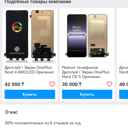
Подобные товары компании
Дисплей \ Экран OnePlus
Ремонт телефонов
Дисп
Nord 4 AMOLED Оригинал
Дисплей / Экран OnePlus
Nor
Nord CE 5 Оригинал
Amoled
42 000
35 000
49 
₸
₸
Купить
Купить
О нас
88% положительных из 8 отзывов за год