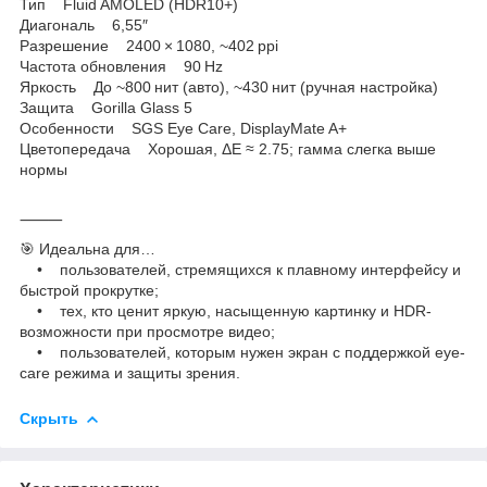
Тип Fluid AMOLED (HDR10+)
Диагональ 6,55″
Разрешение 2400 × 1080, ~402 ppi
Частота обновления 90 Hz
Яркость До ~800 нит (авто), ~430 нит (ручная настройка)
Защита Gorilla Glass 5
Особенности SGS Eye Care, DisplayMate A+
Цветопередача Хорошая, ΔE ≈ 2.75; гамма слегка выше
нормы
⸻
🎯 Идеальна для…
• пользователей, стремящихся к плавному интерфейсу и
быстрой прокрутке;
• тех, кто ценит яркую, насыщенную картинку и HDR-
возможности при просмотре видео;
• пользователей, которым нужен экран с поддержкой eye-
care режима и защиты зрения.
Скрыть