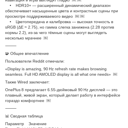
• HDR10+ — расширенный динамический диапазон
обеспечивает насыщенные цвета и контрастные сцены при
просмотре поддерживаемого видео ￼ ￼
• Цветопередача и калибровка — высокая точность в
sRGB (ΔE ≈ 2.75), но гамма слегка занижена (2.28 против
нормы 2.2), из-за чего тёмные сцены могут выглядеть
несколько мрачнее ￼
⸻
🧩 Общее впечатление
Пользователи Reddit отмечали:
«Display is amazing, 90 Hz refresh rate makes browsing
seamless. Full HD AMOLED display is all what one needs» ￼
Также Wired заключает:
OnePlus 8 предлагает 6.55‑дюймовый 90 Hz дисплей — это
плавный, живой экран, который делает работу в интерфейсе
гораздо комфортнее ￼
⸻
📊 Сводная таблица
Параметр Значение