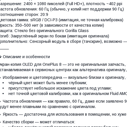
азрешение: 2400 × 1080 пикселей (Full HD+), плотность ~402 ppi
астота обновления: 60 Гц (обычно, у копий нет поддержки 90 Гц)
оотношение сторон: 20:9
ветовая гамма: sRGB / DCI-P3 (имитация, не точная калибровка)
ркость: 350–500 нит (в зависимости от качества копии)
ащита: Стекло без оригинального Gorilla Glass
згиб: Закруглённый экран по бокам (имитация оригинала)
ополнительно: Сенсорный модуль в сборе (тачскрин), возможно —
⸻
 Описание и особенности
кран-копия OLED для OnePlus 8 — это не оригинальная запчасть,
станавливаемая в сервисных центрах как альтернатива оригиналу,
 Изображение и цветопередача — визуально близки к оригиналу,
 чёрный цвет может быть менее глубоким;
 присутствует небольшое искажение цвета под углами;
 нет точной цветовой калибровки, как в оригинальном Fluid AM
 Частота обновления — как правило, 60 Гц, даже если заявлено 9
удут менее плавными по сравнению с оригиналом.
 Яркость — достаточна для использования в помещении, но хуже
 Качество сборки — может отличаться: