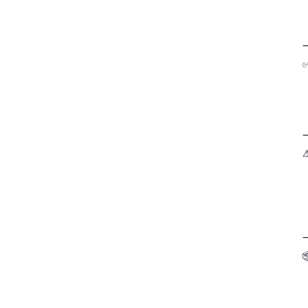
•
•
•
✅
•
•
•
⚠
•
•
•
•
•

•