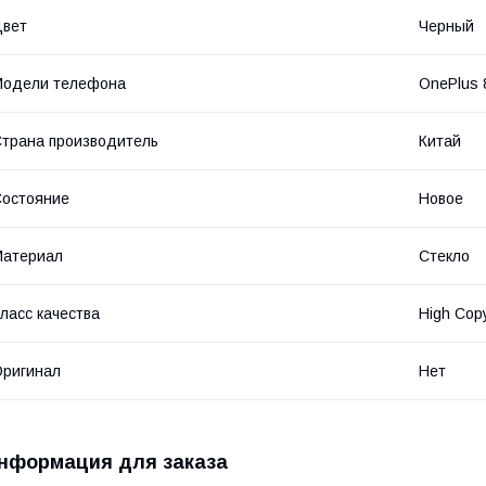
Цвет
Черный
Модели телефона
OnePlus 
трана производитель
Китай
остояние
Новое
Материал
Стекло
ласс качества
High Cop
ригинал
Нет
нформация для заказа