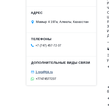
Р
Ч
С
Ц
Я
Мамыр 4 197а, Алматы, Казахстан
З
И
Д
+7 (747) 457-72-37

Э
у

•
1.reg@bk.ru
•
+77474577237
•

б

