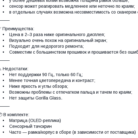
 у более дешёвых копий возможна толщина рамок больше;
 сенсор может реагировать медленнее или неточно по краям;
 в отдельных случаях возможна несовместимость со сканером о
⸻
 Преимущества:
 Цена в 2–3 раза ниже оригинального дисплея;
 Визуально очень похож на оригинальный экран;
• Подходит для недорогого ремонта;
 Совместим с большинством прошивок и прошивается без ошиб
⸻
 Недостатки:
 Нет поддержки 90 Гц, только 60 Гц;
 Менее точная цветопередача и контраст;
 Ниже яркость и углы обзора;
 Возможны проблемы с отпечатком пальца и тачем по краям;
 Нет защиты Gorilla Glass.
⸻
 В комплекте:
• Матрица (OLED-реплика)
• Сенсорный тачскрин
 Часто — рамка/корпус в сборе (в зависимости от поставщика)