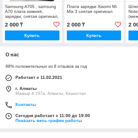
Samsung A705 , samsung
Плата зарядки Xiaomi Mi
Шлей
A70 плата нижняя,
Mix 3 снятая оригинал
Note
зарядки, снятая оригинал,
(меж
ориг
2 000
2 000
2 0
₸
₸
Купить
Купить
О нас
88% положительных из 8 отзывов за год
Работает с 11.02.2021
г. Алматы
Мамыр 4 197а, Алматы, Казахстан
Контакты
Сегодня работает с 11:00 до 19:00
Показать весь график работы