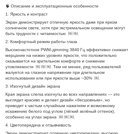
🧠 Описание и эксплуатационные особенности
1. Яркость и контраст
Экран демонстрирует отличную яркость даже при ярком
солнечном свете, хотя при экстремальном освещении могут
быть трудности с читаемостью ￼ ￼.
2. Комфортный режим работы глаза
Высокочастотное PWM‑дimming 3840 Гц эффективно снижает
мерцание на низких уровнях яркости, что положительно
сказывается на зрительном комфорте и снижении
утомляемости ￼ ￼ ￼. Тем не менее, ряд пользователей
жалуется на глазное напряжение при длительном
использовании или при яркости выше ~30% ￼.
3. Изогнутый дизайн экрана
Края экрана слегка изогнуты во всех направлениях — это
выглядит красиво и делает дизайн «бесшовным», но
приводит к частым случайным нажатиям и возможному
искажению белого под углом (лёгкий зелёный оттенок),
особенно на углах экрана ￼ ￼ ￼.
4. Цветопередача и отзывчивость
Экран демонстрирует отличную цветопередачу, высокую