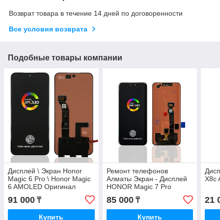
Возврат товара в течение 14 дней по договоренности
Все условия возврата
Подобные товары компании
Дисплей \ Экран Honor
Ремонт телефонов
Дис
Magic 6 Pro \ Honor Magic
Алматы Экран - Дисплей
X8c
6 AMOLED Оригинал
HONOR Magic 7 Pro
AMOLED Оригинал c
91 000
85 000
21 
₸
₸
Гарантией
Купить
Купить