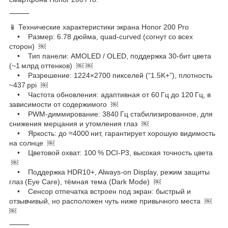
⸻
📱 Технические характеристики экрана Honor 200 Pro
• Размер: 6.78 дюйма, quad‑curved (согнут со всех
сторон) ￼
• Тип панели: AMOLED / OLED, поддержка 30‑бит цвета
(~1 млрд оттенков) ￼ ￼
• Разрешение: 1224×2700 пикселей (“1.5K+”), плотность
~437 ppi ￼
• Частота обновления: адаптивная от 60 Гц до 120 Гц, в
зависимости от содержимого ￼
• PWM‑диммирование: 3840 Гц стабилизированное, для
снижения мерцания и утомления глаз ￼
• Яркость: до ≈4000 нит, гарантирует хорошую видимость
на солнце ￼
• Цветовой охват: 100 % DCI‑P3, высокая точность цвета
￼
• Поддержка HDR10+, Always‑on Display, режим защиты
глаз (Eye Care), тёмная тема (Dark Mode) ￼
• Сенсор отпечатка встроен под экран: быстрый и
отзывчивый, но расположен чуть ниже привычного места ￼
￼
⸻