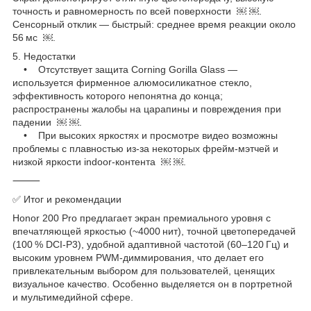
точность и равномерность по всей поверхности ￼ ￼.
Сенсорный отклик — быстрый: среднее время реакции около
56 мс ￼.
5. Недостатки
• Отсутствует защита Corning Gorilla Glass —
используется фирменное алюмосиликатное стекло,
эффективность которого непонятна до конца;
распространены жалобы на царапины и повреждения при
падении ￼ ￼.
• При высоких яркостях и просмотре видео возможны
проблемы с плавностью из‑за некоторых фрейм‑мэтчей и
низкой яркости indoor‑контента ￼ ￼.
⸻
✅ Итог и рекомендации
Honor 200 Pro предлагает экран премиального уровня с
впечатляющей яркостью (~4000 нит), точной цветопередачей
(100 % DCI‑P3), удобной адаптивной частотой (60–120 Гц) и
высоким уровнем PWM‑диммирования, что делает его
привлекательным выбором для пользователей, ценящих
визуальное качество. Особенно выделяется он в портретной
и мультимедийной сфере.