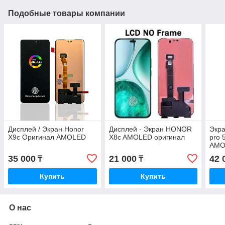
Подобные товары компании
Дисплей / Экран Honor
Дисплей - Экран HONOR
Экра
X9c Оригинал AMOLED
X8c AMOLED оригинал
pro
AMO
35 000
21 000
42 
₸
₸
Купить
Купить
О нас