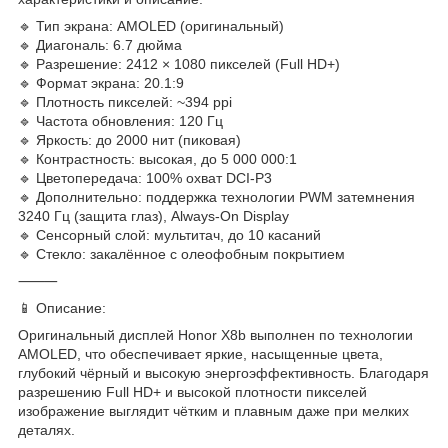
🔹 Тип экрана: AMOLED (оригинальный)
🔹 Диагональ: 6.7 дюйма
🔹 Разрешение: 2412 × 1080 пикселей (Full HD+)
🔹 Формат экрана: 20.1:9
🔹 Плотность пикселей: ~394 ppi
🔹 Частота обновления: 120 Гц
🔹 Яркость: до 2000 нит (пиковая)
🔹 Контрастность: высокая, до 5 000 000:1
🔹 Цветопередача: 100% охват DCI-P3
🔹 Дополнительно: поддержка технологии PWM затемнения
3240 Гц (защита глаз), Always-On Display
🔹 Сенсорный слой: мультитач, до 10 касаний
🔹 Стекло: закалённое с олеофобным покрытием
⸻
📱 Описание:
Оригинальный дисплей Honor X8b выполнен по технологии
AMOLED, что обеспечивает яркие, насыщенные цвета,
глубокий чёрный и высокую энергоэффективность. Благодаря
разрешению Full HD+ и высокой плотности пикселей
изображение выглядит чётким и плавным даже при мелких
деталях.