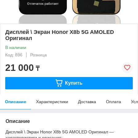
Дисплей \ Экран Honor X8b 5G AMOLED
Оригинал
В наличии
Код: 896
Розница
21 000
₸
Купить
Описание
Характеристики
Доставка
Оплата
Усл
Описание
Дисплей \ Экран Honor X8b 5G AMOLED Оригинал —
характеристики и описание: