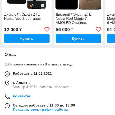
Дисплей \ Экран ZTE
Дисплей \ Экран ZTE
Дисп
Nubia Neo 2 оригинал
Nubia Red Magic 7
Magi
AMOLED Оригинал
6 A
12 000
56 000
91 
₸
₸
Купить
Купить
О нас
88% положительных из 8 отзывов за год
Работает с 11.02.2021
г. Алматы
Мамыр 4 197а, Алматы, Казахстан
Контакты
Сегодня работает с 11:00 до 19:00
Показать весь график работы