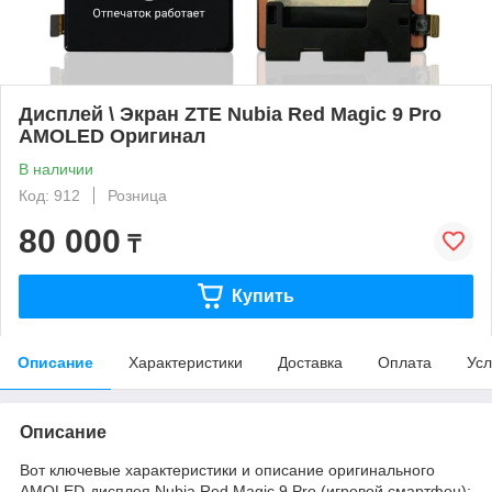
Дисплей \ Экран ZTE Nubia Red Magic 9 Pro
AMOLED Оригинал
В наличии
Код: 912
Розница
80 000
₸
Купить
Описание
Характеристики
Доставка
Оплата
Усл
Описание
Вот ключевые характеристики и описание оригинального
AMOLED-дисплея Nubia Red Magic 9 Pro (игровой смартфон):