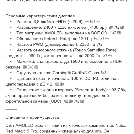
⸻
Основные характеристики дисплея
• Размер: 6,8 дюйма FHD+ (≈ 20:9) ￼ ￼ ￼
• Разрешение: 2480 × 1116 пикселей (~400 ppi) ￼ ￼ ￼
• Тип матрицы: AMOLED, выполнен на BOE Q9+ ￼ ￼
• Обновление (Refresh Rate): до 120 Гц ￼ ￼ ￼
• Частота PWM (диммирования): 2160 Гц ￼
• Частота сенсорного отклика (Touch Sampling Rate):
средняя — 960 Гц, «мгновенная» — до 2000 Гц ￼ ￼
• Максимальная яркость: до 1600 нит, особенно в HDR-
режиме ￼ ￼ ￼
• Структура стекла: Corning® Gorilla® Glass ￼
• Цветовой охват и точность: 100 % DCI-P3, отличная
цветопередача с ΔE < 1 ￼ ￼
• Отношение экрана к корпусу (Screen-to-body): ~93,7 %;
экран практически без рамок, подвинут под дисплей
фронтальной камеры (UDC) ￼ ￼ ￼ ￼
⸻
Описание и преимущества
Этот AMOLED-экран — один из ключевых компонентов Nubia
Red Magic 9 Pro, созданный специально для игр. Он