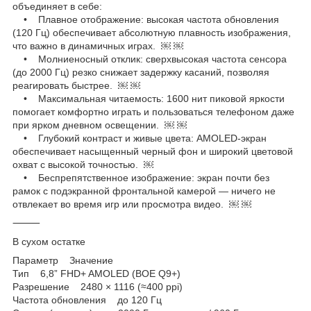
объединяет в себе:
• Плавное отображение: высокая частота обновления
(120 Гц) обеспечивает абсолютную плавность изображения,
что важно в динамичных играх. ￼ ￼
• Молниеносный отклик: сверхвысокая частота сенсора
(до 2000 Гц) резко снижает задержку касаний, позволяя
реагировать быстрее. ￼ ￼
• Максимальная читаемость: 1600 нит пиковой яркости
помогает комфортно играть и пользоваться телефоном даже
при ярком дневном освещении. ￼ ￼
• Глубокий контраст и живые цвета: AMOLED-экран
обеспечивает насыщенный черный фон и широкий цветовой
охват с высокой точностью. ￼
• Беспрепятственное изображение: экран почти без
рамок с подэкранной фронтальной камерой — ничего не
отвлекает во время игр или просмотра видео. ￼ ￼
⸻
В сухом остатке
Параметр Значение
Тип 6,8” FHD+ AMOLED (BOE Q9+)
Разрешение 2480 × 1116 (≈400 ppi)
Частота обновления до 120 Гц