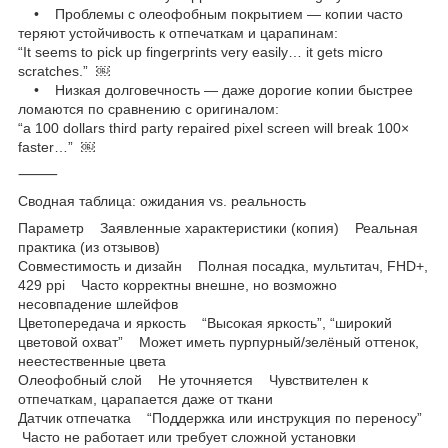
• Проблемы с олеофобным покрытием — копии часто
теряют устойчивость к отпечаткам и царапинам:
“It seems to pick up fingerprints very easily… it gets micro
scratches.” ￼
• Низкая долговечность — даже дорогие копии быстрее
ломаются по сравнению с оригиналом:
“a 100 dollars third party repaired pixel screen will break 100×
faster…” ￼
⸻
Сводная таблица: ожидания vs. реальность
Параметр Заявленные характеристики (копия) Реальная
практика (из отзывов)
Совместимость и дизайн Полная посадка, мультитач, FHD+,
429 ppi Часто корректны внешне, но возможно
несовпадение шлейфов
Цветопередача и яркость “Высокая яркость”, “широкий
цветовой охват” Может иметь пурпурный/зелёный оттенок,
неестественные цвета
Олеофобный слой Не уточняется Чувствителен к
отпечаткам, царапается даже от ткани
Датчик отпечатка “Поддержка или инструкция по переносу”
Часто не работает или требует сложной установки