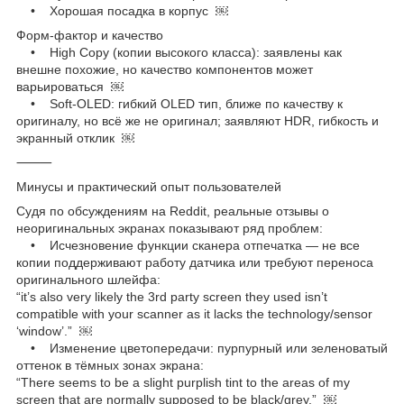
• Хорошая посадка в корпус ￼
Форм-фактор и качество
• High Copy (копии высокого класса): заявлены как
внешне похожие, но качество компонентов может
варьироваться ￼
• Soft-OLED: гибкий OLED тип, ближе по качеству к
оригиналу, но всё же не оригинал; заявляют HDR, гибкость и
экранный отклик ￼
⸻
Минусы и практический опыт пользователей
Судя по обсуждениям на Reddit, реальные отзывы о
неоригинальных экранах показывают ряд проблем:
• Исчезновение функции сканера отпечатка — не все
копии поддерживают работу датчика или требуют переноса
оригинального шлейфа:
“it’s also very likely the 3rd party screen they used isn’t
compatible with your scanner as it lacks the technology/sensor
‘window’.” ￼
• Изменение цветопередачи: пурпурный или зеленоватый
оттенок в тёмных зонах экрана:
“There seems to be a slight purplish tint to the areas of my
screen that are normally supposed to be black/grey.” ￼