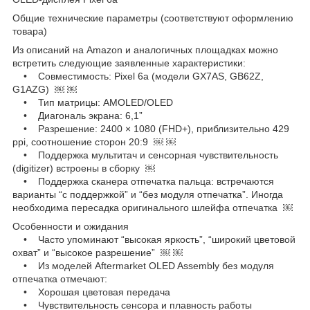
Общие технические параметры (соответствуют оформлению
товара)
Из описаний на Amazon и аналогичных площадках можно
встретить следующие заявленные характеристики:
• Совместимость: Pixel 6a (модели GX7AS, GB62Z,
G1AZG) ￼ ￼
• Тип матрицы: AMOLED/OLED
• Диагональ экрана: 6,1”
• Разрешение: 2400 × 1080 (FHD+), приблизительно 429
ppi, соотношение сторон 20:9 ￼ ￼
• Поддержка мультитач и сенсорная чувствительность
(digitizer) встроены в сборку ￼
• Поддержка сканера отпечатка пальца: встречаются
варианты “с поддержкой” и “без модуля отпечатка”. Иногда
необходима пересадка оригинального шлейфа отпечатка ￼
Особенности и ожидания
• Часто упоминают “высокая яркость”, “широкий цветовой
охват” и “высокое разрешение” ￼ ￼
• Из моделей Aftermarket OLED Assembly без модуля
отпечатка отмечают:
• Хорошая цветовая передача
• Чувствительность сенсора и плавность работы