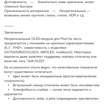
Долговечность — Значительно ниже оригинала, может
ломаться быстрее
Оригинальность материалов — Неоригинальные —
возможны менее прочное стекло, отклик, HDR и т.д.
⸻
Заключение
Неоригинальные OLED-модули для Pixel 6a часто
предлагаются с похожими на оригинал характеристиками
(6,1”, FHD+, совместимость с моделями
GX7AS/GB62Z/G1AZG, AMOLED, multitouch). Некоторые
варианты даже заявляют поддержку сканера отпечатка или
качество типа “Soft-OLED”.
Но из реального опыта видно, что качественные показатели
могут существенно отличаться:
• Цвет может быть некорректным (фиолетовая/зелёная
тональность).
• Встроенный сканер отпечатка может быть несовместим.
• Олеофобность слабая — копия легко маркается и
царапается.
• Долговечность ниже, и риск повреждения чувствителен.