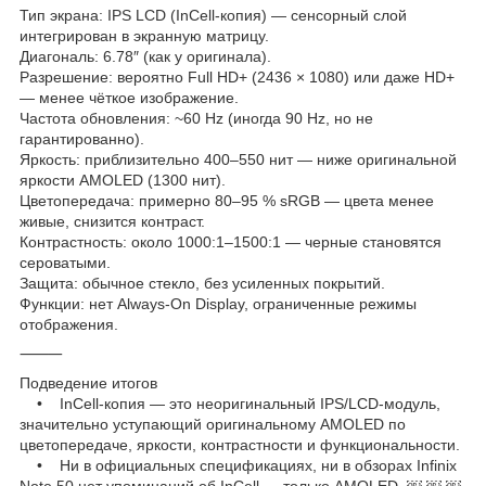
Тип экрана: IPS LCD (InCell-копия) — сенсорный слой
интегрирован в экранную матрицу.
Диагональ: 6.78″ (как у оригинала).
Разрешение: вероятно Full HD+ (2436 × 1080) или даже HD+
— менее чёткое изображение.
Частота обновления: ~60 Hz (иногда 90 Hz, но не
гарантированно).
Яркость: приблизительно 400–550 нит — ниже оригинальной
яркости AMOLED (1300 нит).
Цветопередача: примерно 80–95 % sRGB — цвета менее
живые, снизится контраст.
Контрастность: около 1000:1–1500:1 — черные становятся
сероватыми.
Защита: обычное стекло, без усиленных покрытий.
Функции: нет Always-On Display, ограниченные режимы
отображения.
⸻
Подведение итогов
• InCell-копия — это неоригинальный IPS/LCD-модуль,
значительно уступающий оригинальному AMOLED по
цветопередаче, яркости, контрастности и функциональности.
• Ни в официальных спецификациях, ни в обзорах Infinix
Note 50 нет упоминаний об InCell — только AMOLED ￼ ￼ ￼