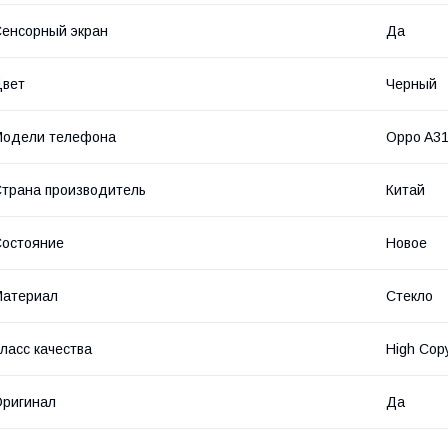
енсорный экран
Да
Цвет
Черный
Модели телефона
Oppo A3
трана производитель
Китай
остояние
Новое
Материал
Стекло
ласс качества
High Copy
ригинал
Да