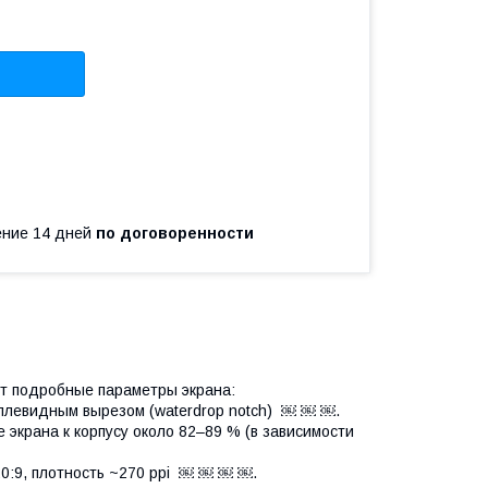
чение 14 дней
по договоренности
т подробные параметры экрана:
каплевидным вырезом (waterdrop notch) ￼ ￼ ￼.
экрана к корпусу около 82–89 % (в зависимости
0:9, плотность ~270 ppi ￼ ￼ ￼ ￼.