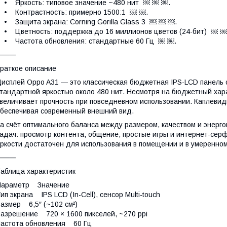
 Яркость: типовое значение ~480 нит ￼ ￼ ￼.
• Контрастность: примерно 1500:1 ￼ ￼.
 Защита экрана: Corning Gorilla Glass 3 ￼ ￼ ￼.
 Цветность: поддержка до 16 миллионов цветов (24-бит) ￼ ￼
• Частота обновления: стандартные 60 Гц ￼ ￼.
⸻
раткое описание
исплей Oppo A31 — это классическая бюджетная IPS-LCD панель 
тандартной яркостью около 480 нит. Несмотря на бюджетный харак
величивает прочность при повседневном использовании. Каплевид
беспечивая современный внешний вид.
а счёт оптимального баланса между размером, качеством и энер
адач: просмотр контента, общение, простые игры и интернет-серф
ркости достаточен для использования в помещении и в умеренно
⸻
аблица характеристик
Параметр Значение
ип экрана IPS LCD (In-Cell), сенсор Multi-touch
азмер 6,5″ (~102 см²)
азрешение 720 × 1600 пикселей, ~270 ppi
астота обновления 60 Гц