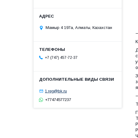
•
•
•
Мамыр 4 197а, Алматы, Казахстан
К
Д
с
+7 (747) 457-72-37
у
о
З
з
я
1.reg@bk.ru
+77474577237
Т
Т
Р
Р
Ч