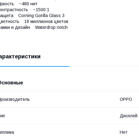
Яркость ~480 нит
онтрастность ~1500:1
ащита Corning Gorilla Glass 3
ветность 16 миллионов цветов
амки и дизайн Waterdrop notch
арактеристики
Основные
роизводитель
OPPO
ип
Дисплей
еплика
Нет