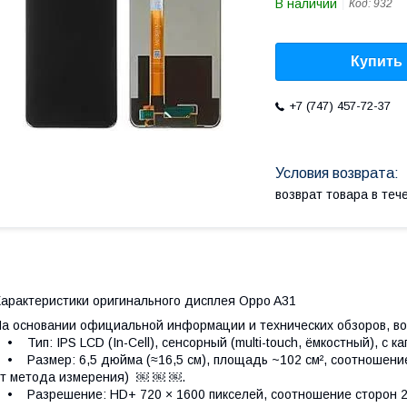
В наличии
Код:
932
Купить
+7 (747) 457-72-37
возврат товара в те
арактеристики оригинального дисплея Oppo A31
а основании официальной информации и технических обзоров, во
 Тип: IPS LCD (In-Cell), сенсорный (multi-touch, ёмкостный), с 
 Размер: 6,5 дюйма (≈16,5 см), площадь ~102 см², соотношение 
т метода измерения) ￼ ￼ ￼.
 Разрешение: HD+ 720 × 1600 пикселей, соотношение сторон 2