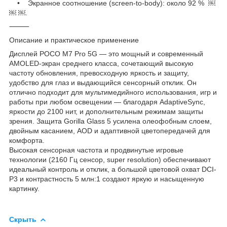
• Экранное соотношение (screen-to-body): около 92 % ￼
￼ ￼.
⸻
Описание и практическое применение
Дисплей POCO M7 Pro 5G — это мощный и современный
AMOLED-экран среднего класса, сочетающий высокую
частоту обновления, превосходную яркость и защиту,
удобство для глаз и выдающийся сенсорный отклик. Он
отлично подходит для мультимедийного использования, игр и
работы при любом освещении — благодаря AdaptiveSync,
яркости до 2100 нит, и дополнительным режимам защиты
зрения. Защита Gorilla Glass 5 усилена олеофобным слоем,
двойным касанием, AOD и адаптивной цветопередачей для
комфорта.
Высокая сенсорная частота и продвинутые игровые
технологии (2160 Гц сенсор, super resolution) обеспечивают
идеальный контроль и отклик, а большой цветовой охват DCI-
P3 и контрастность 5 млн:1 создают яркую и насыщенную
картинку.
Скрыть