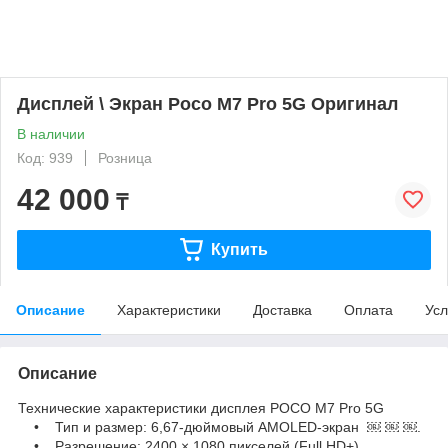
Дисплей \ Экран Poco M7 Pro 5G Оригинал
В наличии
Код: 939
Розница
42 000
₸
Купить
Описание
Характеристики
Доставка
Оплата
Усл
Описание
Технические характеристики дисплея POCO M7 Pro 5G
• Тип и размер: 6,67-дюймовый AMOLED-экран ￼ ￼ ￼.
• Разрешение: 2400 × 1080 пикселей (Full HD+),