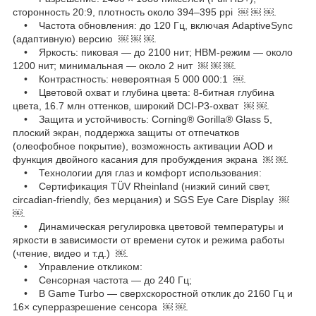
сторонность 20:9, плотность около 394–395 ppi ￼ ￼ ￼.
• Частота обновления: до 120 Гц, включая AdaptiveSync
(адаптивную) версию ￼ ￼ ￼.
• Яркость: пиковая — до 2100 нит; HBM-режим — около
1200 нит; минимальная — около 2 нит ￼ ￼ ￼.
• Контрастность: невероятная 5 000 000:1 ￼.
• Цветовой охват и глубина цвета: 8-битная глубина
цвета, 16.7 млн оттенков, широкий DCI-P3-охват ￼ ￼.
• Защита и устойчивость: Corning® Gorilla® Glass 5,
плоский экран, поддержка защиты от отпечатков
(олеофобное покрытие), возможность активации AOD и
функция двойного касания для пробуждения экрана ￼ ￼.
• Технологии для глаз и комфорт использования:
• Сертификация TÜV Rheinland (низкий синий свет,
circadian-friendly, без мерцания) и SGS Eye Care Display ￼
￼.
• Динамическая регулировка цветовой температуры и
яркости в зависимости от времени суток и режима работы
(чтение, видео и т.д.) ￼.
• Управление откликом:
• Сенсорная частота — до 240 Гц;
• В Game Turbo — сверхскоростной отклик до 2160 Гц и
16× суперразрешение сенсора ￼ ￼.