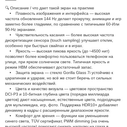
⸻
🔍 Описание / что дает такой экран на практике
• Плавность изображения и интерфейса — высокая
частота обновления 144 Hz делает прокрутку, анимации и игр
заметно более гладкими, по сравнению с типичными 60-Или
90-Hz экранами.
• Чувствительность касания — более высокая частота
дискретизации сенсора (touch sampling) улучшает отклик,
особенно при быстрых свайпах и в играх.
• Яркость — высокая пикова яркость (до ~4500 нит)
позволяет более комфортно пользоваться телефоном на
улице, при ярком солнечном свете. Типичная яркость и
режим HBM обеспечивают достаточный запас.
• Защита экрана — стекло Gorilla Glass 7i устойчиво к
царапинам и ударам, но всё же стоит беречь от сильных
механических воздействий.
• Цвета и качество визуала — цветовое пространство
DCI-P3 и 10-битная глубина цвета (порядка миллиарда
цветов) дают насыщенные, естественные цвета, подходящие
для мультимедиа, игр, фото. Поддержка HDR10+ добавляет
динамику в кадры с расширенным диапазоном яркости.
• Комфорт для зрения — функции как уменьшение
синего света, TÜV сертификат, PWM dimming (на очень
высокой частоте) помогают снизить нагрузку на глаза в