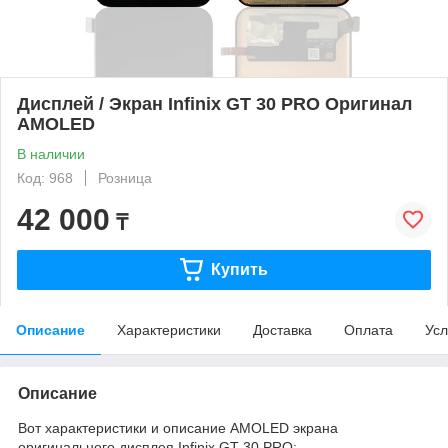
Дисплей / Экран Infinix GT 30 PRO Оригинал
AMOLED
В наличии
Код: 968
Розница
42 000
₸
Купить
Описание
Характеристики
Доставка
Оплата
Усл
Описание
Вот характеристики и описание AMOLED экрана
оригинального дисплея Infinix GT 30 PRO: