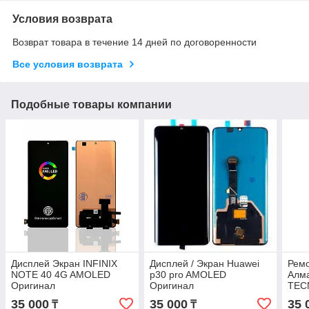
Условия возврата
Возврат товара в течение 14 дней по договоренности
Все условия возврата
Подобные товары компании
Дисплей Экран INFINIX
Дисплей / Экран Huawei
Рем
NOTE 40 4G AMOLED
p30 pro AMOLED
Алма
Оригинал
Оригинал
TEC
TEC
35 000
35 000
35 
₸
₸
AMO