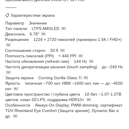
⸻
📋 Характеристики экрана
Параметр Значение
Тип панели LTPS AMOLED ￼
Диагональ 6.78″ ￼
Разрешение 1224 × 2720 пикселей (примерно 1.5K / FHD+)
￼
Соотношение сторон 20:9 ￼
Плотность пикселей (PPI) ≈ 440 PPI ￼
Частота обновления (refresh rate) 144 Hz ￼
Частота дискретизации касания (touch sampling) до ~240 Hz
￼
Защита экрана Corning Gorilla Glass 7i ￼
Яркость типичная ~700 нит, HBM ~1600 нит, пик — до ~4500
нит ￼
Цветовое пространство / глубина цвета 10-бит, ~1.07-1.07B
цветов, охват DCI-P3, поддержка HDR10+ ￼
Особенности Always-On Display; PWM-dimming; сертификат
TÜV Rheinland Eye Comfort (Защита зрения); Dynamic Bar и
др. ￼