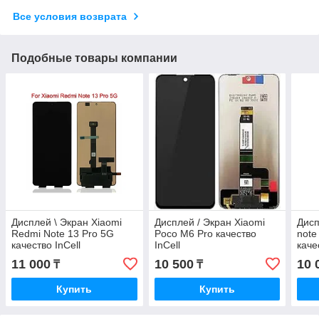
Все условия возврата
Подобные товары компании
Дисплей \ Экран Xiaomi
Дисплей / Экран Xiaomi
Дисп
Redmi Note 13 Pro 5G
Poco M6 Pro качество
note
качество InCell
InCell
каче
11 000
10 500
10 
₸
₸
Купить
Купить