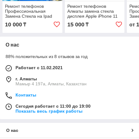
Ремонт телефонов
Ремонт телефонов
Рем
Профессиональная
Алматы замена стекла
Про
Замена Стекла на Ipad
дисплея Apple iPhone 11
Заме
любой модели с
Оригинал С Гарантией
План
10 000
15 000
₸
₸
от
гарантией
Алм
О нас
88% положительных из 8 отзывов за год
Работает с 11.02.2021
г. Алматы
Мамыр 4 197а, Алматы, Казахстан
Контакты
Сегодня работает с 11:00 до 19:00
Показать весь график работы
О нас