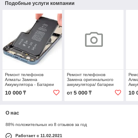
Подобные услуги компании
Ремонт телефонов
Ремонт телефонов
Рем
Алматы Замена
Замена оригинального
Алм
Аккумулятора - Батареи
аккумулятора/ батареи
Акку
iPhone 12 Pro Max
Xiaomi с Гарантией
iPho
10 000
5 000
10 
₸
от
₸
Оригинал С гарантией !
Ориг
О нас
88% положительных из 8 отзывов за год
Работает с 11.02.2021