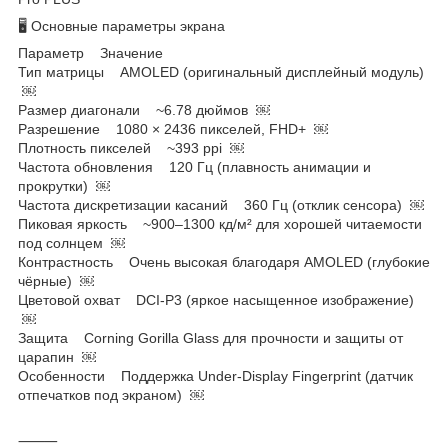
🖥️ Основные параметры экрана
Параметр Значение
Тип матрицы AMOLED (оригинальный дисплейный модуль)
￼
Размер диагонали ~6.78 дюймов ￼
Разрешение 1080 × 2436 пикселей, FHD+ ￼
Плотность пикселей ~393 ppi ￼
Частота обновления 120 Гц (плавность анимации и
прокрутки) ￼
Частота дискретизации касаний 360 Гц (отклик сенсора) ￼
Пиковая яркость ~900–1300 кд/м² для хорошей читаемости
под солнцем ￼
Контрастность Очень высокая благодаря AMOLED (глубокие
чёрные) ￼
Цветовой охват DCI-P3 (яркое насыщенное изображение)
￼
Защита Corning Gorilla Glass для прочности и защиты от
царапин ￼
Особенности Поддержка Under-Display Fingerprint (датчик
отпечатков под экраном) ￼
⸻