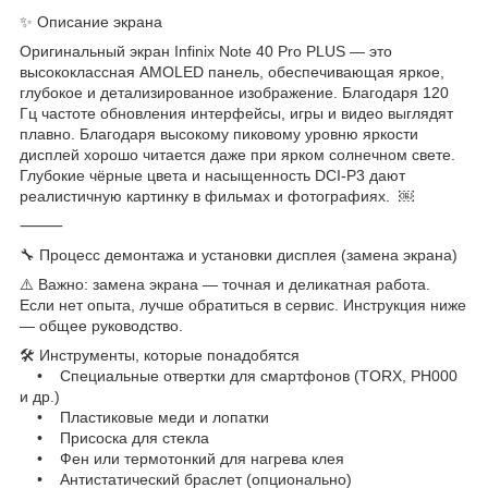
✨ Описание экрана
Оригинальный экран Infinix Note 40 Pro PLUS — это
высококлассная AMOLED панель, обеспечивающая яркое,
глубокое и детализированное изображение. Благодаря 120
Гц частоте обновления интерфейсы, игры и видео выглядят
плавно. Благодаря высокому пиковому уровню яркости
дисплей хорошо читается даже при ярком солнечном свете.
Глубокие чёрные цвета и насыщенность DCI-P3 дают
реалистичную картинку в фильмах и фотографиях. ￼
⸻
🔧 Процесс демонтажа и установки дисплея (замена экрана)
⚠️ Важно: замена экрана — точная и деликатная работа.
Если нет опыта, лучше обратиться в сервис. Инструкция ниже
— общее руководство.
🛠️ Инструменты, которые понадобятся
• Специальные отвертки для смартфонов (TORX, PH000
и др.)
• Пластиковые меди и лопатки
• Присоска для стекла
• Фен или термотонкий для нагрева клея
• Антистатический браслет (опционально)