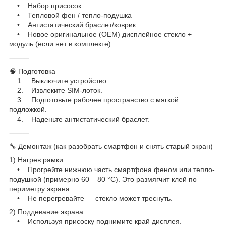
• Набор присосок
• Тепловой фен / тепло-подушка
• Антистатический браслет/коврик
• Новое оригинальное (OEM) дисплейное стекло +
модуль (если нет в комплекте)
⸻
🧠 Подготовка
1. Выключите устройство.
2. Извлеките SIM-лоток.
3. Подготовьте рабочее пространство с мягкой
подложкой.
4. Наденьте антистатический браслет.
⸻
🔧 Демонтаж (как разобрать смартфон и снять старый экран)
1) Нагрев рамки
• Прогрейте нижнюю часть смартфона феном или тепло-
подушкой (примерно 60 – 80 °C). Это размягчит клей по
периметру экрана.
• Не перегревайте — стекло может треснуть.
2) Поддевание экрана
• Используя присоску поднимите край дисплея.