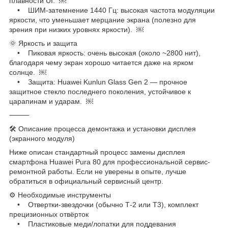
плавности UI. ￼
• ШИМ-затемнение 1440 Гц: высокая частота модуляции
яркости, что уменьшает мерцание экрана (полезно для
зрения при низких уровнях яркости). ￼
🌞 Яркость и защита
• Пиковая яркость: очень высокая (около ~2800 нит),
благодаря чему экран хорошо читается даже на ярком
солнце. ￼
• Защита: Huawei Kunlun Glass Gen 2 ― прочное
защитное стекло последнего поколения, устойчивое к
царапинам и ударам. ￼
⸻
🛠️ Описание процесса демонтажа и установки дисплея
(экранного модуля)
Ниже описан стандартный процесс замены дисплея
смартфона Huawei Pura 80 для профессиональной сервис-
ремонтной работы. Если не уверены в опыте, лучше
обратиться в официальный сервисный центр.
⚙️ Необходимые инструменты
• Отвертки-звездочки (обычно Т-2 или T3), комплект
прецизионных отвёрток
• Пластиковые меди/лопатки для поддевания