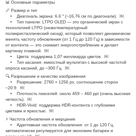
📊 Основные параметры
📏 Размер и тип
• Диагональ экрана: 6.6 ″ (~16,76 см по диагонали). ￼
• Тип панели: LTPO OLED ― это органический экран с
технологией LTPO (низкотемпературный
поликристаллический оксид), который позволяет динамически
менять частоту обновления (от 1 Гц до 120 Гц) в зависимости
от контента — это снижает энергопотребление и делает
картинку плавной. ￼
• Цвета: поддержка 1,07 миллиарда цветов. ￼
• Тип касания: емкостный мультитач с высокой частотой
опроса касаний, до ~300 Гц. ￼
🔍 Разрешение и качество изображения
• Разрешение: 2760 × 1256 px, соотношение сторон
~20:9. ￼
• Плотность пикселей: около 459 – 460 ppi (очень высокая
четкость). ￼
• HDR-Vivid: поддержка HDR-контента с глубокими
цветами и яркостью. ￼
⚡ Частота обновления и мерцание
• Адаптивная частота обновления: от 1 до 120 Гц,
автоматически регулируется для экономии батареи и