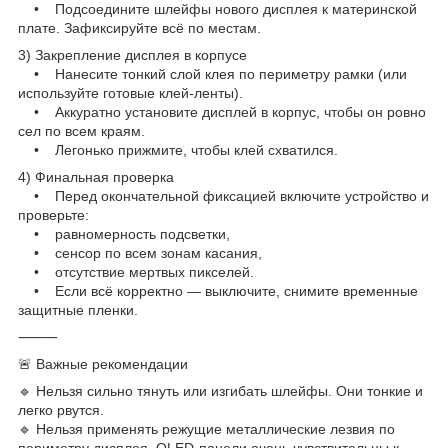
• Подсоедините шлейфы нового дисплея к материнской
плате. Зафиксируйте всё по местам.
3) Закрепление дисплея в корпусе
• Нанесите тонкий слой клея по периметру рамки (или
используйте готовые клей-ленты).
• Аккуратно установите дисплей в корпус, чтобы он ровно
сел по всем краям.
• Легонько прижмите, чтобы клей схватился.
4) Финальная проверка
• Перед окончательной фиксацией включите устройство и
проверьте:
• равномерность подсветки,
• сенсор по всем зонам касания,
• отсутствие мертвых пикселей.
• Если всё корректно — выключите, снимите временные
защитные пленки.
⸻
🚨 Важные рекомендации
🔹 Нельзя сильно тянуть или изгибать шлейфы. Они тонкие и
легко рвутся.
🔹 Нельзя применять режущие металлические лезвия по
периметру дисплея. OLED-панели очень чувствительны к