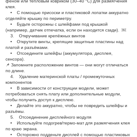
феном или тепловым ковриком (30–40 °C) для размягчения
клея.
• С помощью присоски и пластиковой лопатки аккуратно
отделяйте крышку по периметру.
• Будьте осторожны с шлейфами под крышкой
(например, датчик отпечатка, если он находится сзади). ￼
3. Откручивание крепёжных винтов
• Открутите винты, крепящие защитные пластины над
платой и разъёмами.
• Отсоедините шлейфы (аккумулятора, дисплея,
сенсора).
📌 Запомните расположение винтов — они могут отличаться
по длине.
4. Удаление материнской платы / промежуточных
компонентов
• В зависимости от конструкции модели, может
потребоваться снять плату или дополнительные модули,
чтобы получить доступ к дисплею.
• Делайте это аккуратно, чтобы не повредить шлейфы и
разъёмы.
5. Отсоединение дисплейного модуля
• Используйте подогрев/термо-мат для размягчения клея
по краю экрана.
• Осторожно подденьте дисплей с помощью пластиковых