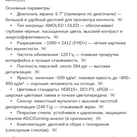
Основные параметры
• Диагональ экрана: 6.7″ (примерно по диагонали) —
большой и удобный дисплей для просмотра контента. ￼
• Тип матрицы: AMOLED / OLED — обеспечивает
глубокие чёрные, насыщенные цвета, высокий контраст и
энергоэффективность. ￼
• Разрешение: ~1080 × 2412 (FHD+) — чёткая картинка
без зернистости. ￼
• Частота обновления: 120 Гц — плавная прокрутка
интерфейса и лучшая отзывчивость. ￼
• Плотность пикселей: около 394 ppi — высокая
детализация. ￼
• Яркость: типичная ~500 кд/м², пиковая яркость до ~800–
950 кд/м² — хорошая читаемость на солнце. ￼
• Цветовые стандарты: HDR10+, DCI-P3, sRGB —
широкая цветовая гамма и точная цветопередача. ￼
• Сенсор: емкостный мультитач с высокой частотой
дискретизации (240 Гц) — отзывчивый экран. ￼
• Покрытие стекла: устойчивое к царапинам, защищено
стеклом AGC/Corning-аналог (в оригинале). ￼
• Комплектация: дисплей в сборе с тачскрином
(сенсорным стеклом). ￼