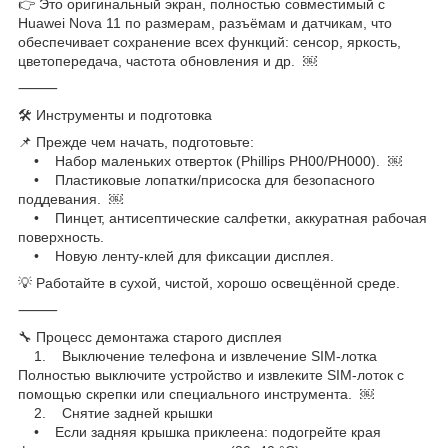
👉 Это оригинальный экран, полностью совместимый с
Huawei Nova 11 по размерам, разъёмам и датчикам, что
обеспечивает сохранение всех функций: сенсор, яркость,
цветопередача, частота обновления и др. ￼
⸻
🛠️ Инструменты и подготовка
📌 Прежде чем начать, подготовьте:
• Набор маленьких отверток (Phillips PH00/PH000). ￼
• Пластиковые лопатки/присоска для безопасного
поддевания. ￼
• Пинцет, антисептические салфетки, аккуратная рабочая
поверхность.
• Новую ленту-клей для фиксации дисплея.
💡 Работайте в сухой, чистой, хорошо освещённой среде.
⸻
🔧 Процесс демонтажа старого дисплея
1. Выключение телефона и извлечение SIM-лотка
Полностью выключите устройство и извлеките SIM-лоток с
помощью скрепки или специального инструмента. ￼
2. Снятие задней крышки
• Если задняя крышка приклеена: подогрейте края