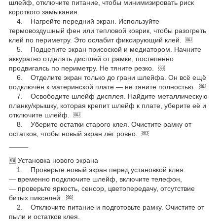
шлейф, отключите питание, чтобы минимизировать риск
короткого замыкания.
4. Нагрейте передний экран. Используйте
термовоздушный фен или тепловой коврик, чтобы разогреть
клей по периметру. Это ослабит фиксирующий клей. ￼
5. Подцепите экран присоской и медиатором. Начните
аккуратно отделять дисплей от рамки, постепенно
продвигаясь по периметру. Не тяните резко. ￼
6. Отделите экран только до грани шлейфа. Он всё ещё
подключён к материнской плате — не тяните полностью. ￼
7. Освободите шлейф дисплея. Найдите металлическую
планку/крышку, которая крепит шлейф к плате, уберите её и
отключите шлейф. ￼
8. Уберите остатки старого клея. Очистите рамку от
остатков, чтобы новый экран лёг ровно. ￼
⸻
🆕 Установка нового экрана
1. Проверьте новый экран перед установкой клея:
— временно подключите шлейф, включите телефон,
— проверьте яркость, сенсор, цветопередачу, отсутствие
битых пикселей. ￼
2. Отключите питание и подготовьте рамку. Очистите от
пыли и остатков клея.