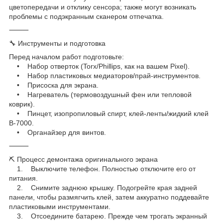
цветопередачи и отклику сенсора; также могут возникать
проблемы с подэкранным сканером отпечатка.
⸻
🔧 Инструменты и подготовка
Перед началом работ подготовьте:
• Набор отверток (Torx/Phillips, как на вашем Pixel).
• Набор пластиковых медиаторов/прай-инструментов.
• Присоска для экрана.
• Нагреватель (термовоздушный фен или тепловой
коврик).
• Пинцет, изопропиловый спирт, клей-ленты/жидкий клей
B-7000.
• Органайзер для винтов.
⸻
⛏️ Процесс демонтажа оригинального экрана
1. Выключите телефон. Полностью отключите его от
питания.
2. Снимите заднюю крышку. Подогрейте края задней
панели, чтобы размягчить клей, затем аккуратно поддевайте
пластиковыми инструментами.
3. Отсоедините батарею. Прежде чем трогать экранный