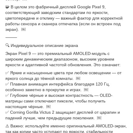
🧩 В целом это фабричный дисплей Google Pixel 9,
соответствующий заводским стандартам по яркости,
цветопередаче и отклику — важный фактор для корректной
работы сенсора и сканера отпечатка (если он встроен под
экран). ￼
⸻
🔍 Индивидуальное описание экрана
Экран Pixel 9 — это премиальный AMOLED-модуль с
широким динамическим диапазоном, высоким уровнем
яркости и адаптивной частотой обновления. Это означает:
✅ Яркие и насыщенные цвета при любом освещении — от
яркого солнца до тёмной комнаты. ￼
✅ Плавная анимация интерфейса благодаря 120 Гц,
особенно заметно в прокрутке и играх. ￼
✅ Глубокие чёрные и высокая контрастность — OLED-
матрицы сами отключают пиксели, чтобы получить
настоящие чёрные. ￼
✅ Corning Gorilla Victus 2 защищает дисплей от царапин и
падений лучше, чем предыдущие поколения. ￼
⚠️ Важно: используйте именно оригинальный AMOLED-экран,
так как копии часто уступают по яркости, стабильности