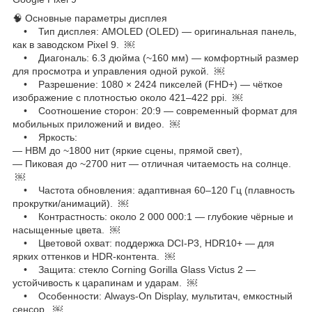
🧠 Основные параметры дисплея
• Тип дисплея: AMOLED (OLED) — оригинальная панель,
как в заводском Pixel 9. ￼
• Диагональ: 6.3 дюйма (~160 мм) — комфортный размер
для просмотра и управления одной рукой. ￼
• Разрешение: 1080 × 2424 пикселей (FHD+) — чёткое
изображение с плотностью около 421–422 ppi. ￼
• Соотношение сторон: 20:9 — современный формат для
мобильных приложений и видео. ￼
• Яркость:
— HBM до ~1800 нит (яркие сцены, прямой свет),
— Пиковая до ~2700 нит — отличная читаемость на солнце.
￼
• Частота обновления: адаптивная 60–120 Гц (плавность
прокрутки/анимаций). ￼
• Контрастность: около 2 000 000:1 — глубокие чёрные и
насыщенные цвета. ￼
• Цветовой охват: поддержка DCI-P3, HDR10+ — для
ярких оттенков и HDR-контента. ￼
• Защита: стекло Corning Gorilla Glass Victus 2 —
устойчивость к царапинам и ударам. ￼
• Особенности: Always-On Display, мультитач, емкостный
сенсор. ￼