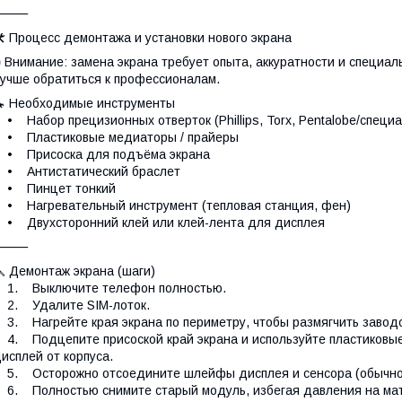
⸻
️ Процесс демонтажа и установки нового экрана
 Внимание: замена экрана требует опыта, аккуратности и специа
учше обратиться к профессионалам.
 Необходимые инструменты
 Набор прецизионных отверток (Phillips, Torx, Pentalobe/специ
• Пластиковые медиаторы / прайеры
• Присоска для подъёма экрана
• Антистатический браслет
• Пинцет тонкий
 Нагревательный инструмент (тепловая станция, фен)
 Двухсторонний клей или клей-лента для дисплея
⸻
 Демонтаж экрана (шаги)
1. Выключите телефон полностью.
2. Удалите SIM-лоток.
. Нагрейте края экрана по периметру, чтобы размягчить заводс
. Подцепите присоской край экрана и используйте пластиковые
исплей от корпуса.
. Осторожно отсоедините шлейфы дисплея и сенсора (обычно н
. Полностью снимите старый модуль, избегая давления на мат