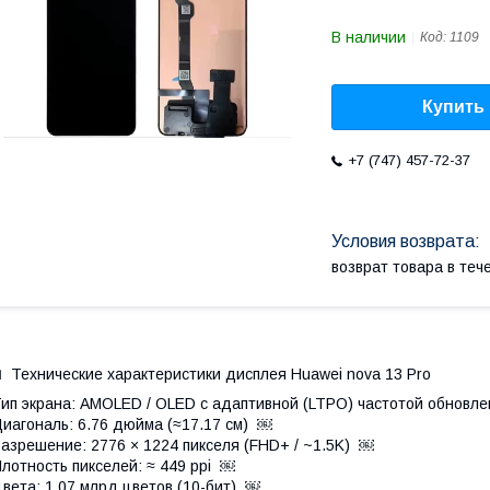
В наличии
Код:
1109
Купить
+7 (747) 457-72-37
возврат товара в те
 Технические характеристики дисплея Huawei nova 13 Pro
ип экрана: AMOLED / OLED с адаптивной (LTPO) частотой обновле
иагональ: 6.76 дюйма (≈17.17 см) ￼
азрешение: 2776 × 1224 пикселя (FHD+ / ~1.5K) ￼
лотность пикселей: ≈ 449 ppi ￼
вета: 1.07 млрд цветов (10-бит) ￼