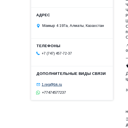
Ч
Ч
P
Ц
Мамыр 4 197а, Алматы, Казахстан
С
С

о
+7 (747) 457-72-37

Д
ц
•
1.reg@bk.ru
з
+77474577237
•
•
•
н
Э
д