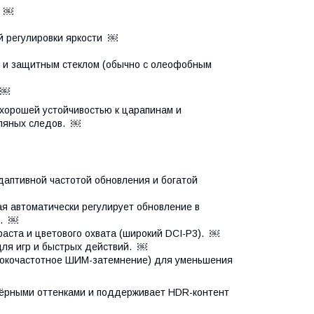
) ￼
й регулировки яркости ￼
ми и защитным стеклом (обычно с олеофобным
 ￼
 хорошей устойчивостью к царапинам и
сляных следов. ￼
даптивной частотой обновления и богатой
 автоматически регулирует обновление в
). ￼
ста и цветового охвата (широкий DCI-P3). ￼
ля игр и быстрых действий. ￼
окочастотное ШИМ-затемнение) для уменьшения
чёрными оттенками и поддерживает HDR-контент