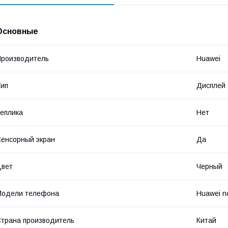
Основные
роизводитель
Huawei
ип
Дисплей
еплика
Нет
енсорный экран
Да
Цвет
Черный
Модели телефона
Huawei n
трана производитель
Китай