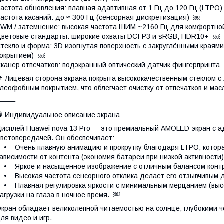
астота обновления: плавная адаптивная от 1 Гц до 120 Гц (LTPO
астота касаний: до ≈ 300 Гц (сенсорная дискретизация) ￼
WM / затемнение: высокая частота ШИМ ~2160 Гц для комфортно
ветовые стандарты: широкие охваты DCI-P3 и sRGB, HDR10+ ￼
текло и форма: 3D изогнутая поверхность с закруглёнными края
покрытием) ￼
канер отпечатков: подэкранный оптический датчик фингерпринта
 Лицевая сторона экрана покрыта высококачественным стеклом с
леофобным покрытием, что облегчает очистку от отпечатков и ма
⸻
 Индивидуальное описание экрана
исплей Huawei nova 13 Pro — это премиальный AMOLED-экран с а
ветопередачей. Он обеспечивает:
 Очень плавную анимацию и прокрутку благодаря LTPO, которая
ависимости от контента (экономия батареи при низкой активности
 Яркое и насыщенное изображение с отличным балансом контра
 Высокая частота сенсорного отклика делает его отзывчивым д
 Плавная регулировка яркости с минимальным мерцанием (выс
агрузки на глаза в ночное время. ￼
кран обладает великолепной читаемостью на солнце, глубокими 
ля видео и игр.