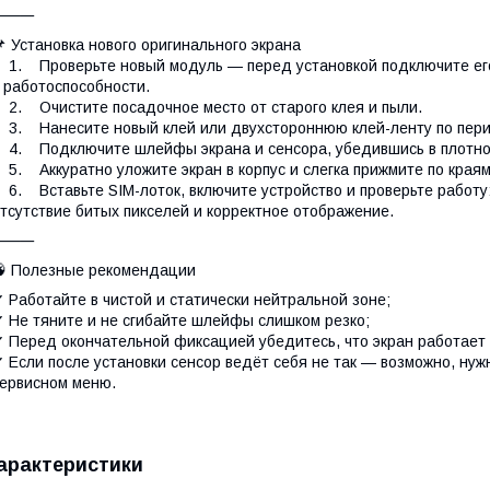
⸻
 Установка нового оригинального экрана
. Проверьте новый модуль — перед установкой подключите его 
 работоспособности.
. Очистите посадочное место от старого клея и пыли.
. Нанесите новый клей или двухстороннюю клей-ленту по пер
. Подключите шлейфы экрана и сенсора, убедившись в плотнос
. Аккуратно уложите экран в корпус и слегка прижмите по краям
. Вставьте SIM-лоток, включите устройство и проверьте работу:
тсутствие битых пикселей и корректное отображение.
⸻
 Полезные рекомендации
 Работайте в чистой и статически нейтральной зоне;
 Не тяните и не сгибайте шлейфы слишком резко;
 Перед окончательной фиксацией убедитесь, что экран работает 
 Если после установки сенсор ведёт себя не так — возможно, нуж
ервисном меню.
арактеристики