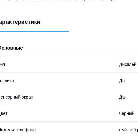
арактеристики
Основные
ип
Дисплей
еплика
Да
енсорный экран
Да
Цвет
Черный
Модели телефона
realme 9 