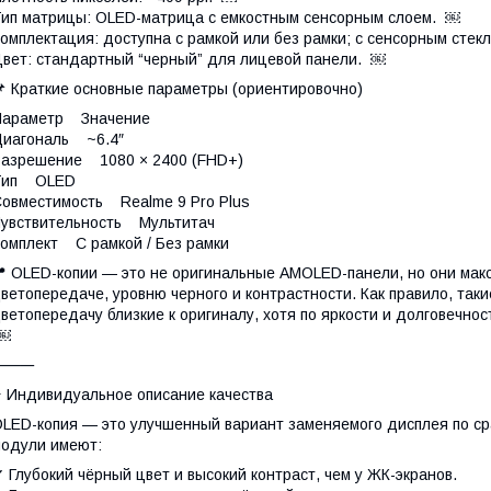
ип матрицы: OLED-матрица с емкостным сенсорным слоем. ￼
омплектация: доступна с рамкой или без рамки; с сенсорным сте
вет: стандартный “черный” для лицевой панели. ￼
 Краткие основные параметры (ориентировочно)
Параметр Значение
Диагональ ~6.4″
азрешение 1080 × 2400 (FHD+)
Тип OLED
овместимость Realme 9 Pro Plus
увствительность Мультитач
омплект С рамкой / Без рамки
 OLED-копии — это не оригинальные AMOLED-панели, но они мак
ветопередаче, уровню черного и контрастности. Как правило, так
ветопередачу близкие к оригиналу, хотя по яркости и долговечно
￼
⸻
 Индивидуальное описание качества
LED-копия — это улучшенный вариант заменяемого дисплея по ср
одули имеют:
 Глубокий чёрный цвет и высокий контраст, чем у ЖК-экранов.