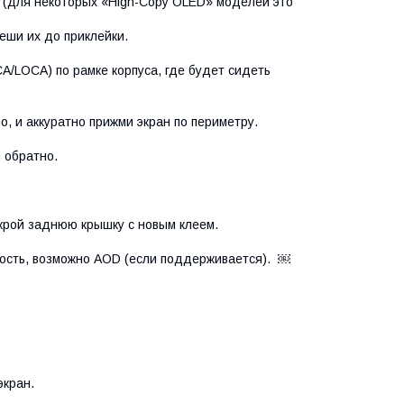
(для некоторых «High-Copy OLED» моделей это
еши их до приклейки.
LOCA) по рамке корпуса, где будет сидеть
 и аккуратно прижми экран по периметру.
 обратно.
рой заднюю крышку с новым клеем.
ость, возможно AOD (если поддерживается). ￼
экран.