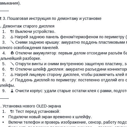
амыкания).
⸻
 3. Пошаговая инструкция по демонтажу и установке
. Демонтаж старого дисплея
1. 🔌 Выключи устройство.
. ♨️ Нагрей заднюю панель феном/термофеном по периметру (р
. 🪛 Сними заднюю крышку: аккуратно поддень пластиковыми ме
олного освобождения панелей.
. 🧲 Отключи аккумулятор: первым делом отсоедини разъём бат
альнейшей разборке.
. 🪛 Открути винты и сними внутреннюю защитную пластину, 
. 🔌 Отключи шлейф дисплея: аккуратно разъедини коннектор
. ♨️ Нагрей лицевую сторону дисплея, чтобы размягчить клей п
. 🪄 Поддень дисплей по периметру: постепенно отделяй его от 
шлейфы.
. 🧹 Очисти корпус: удали старые остатки клея с рамки, подгот
⸻
. Установка нового OLED-экранa
. 🔌 Тест перед установкой:
• Подключи новый экран временно к шлейфу.
 Включи телефон и проверь изображение, сенсор, работу подсв