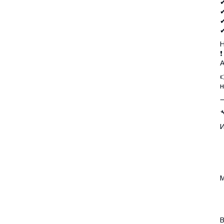
✔
✔
✔
✔
Н
❗
A

н

И
•
•
М
•
В