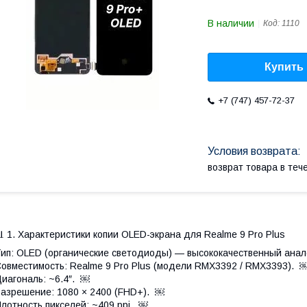
В наличии
Код:
1110
Купить
+7 (747) 457-72-37
возврат товара в те
 1. Характеристики копии OLED-экрана для Realme 9 Pro Plus
ип: OLED (органические светодиоды) — высококачественный ана
овместимость: Realme 9 Pro Plus (модели RMX3392 / RMX3393). 
иагональ: ~6.4″. ￼
азрешение: 1080 × 2400 (FHD+). ￼
лотность пикселей: ~409 ppi. ￼