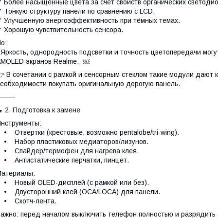
 Более насыщенные цвета за счёт свойств органических светоди
 Тонкую структуру панели по сравнению с LCD.
 Улучшенную энергоэффективность при тёмных темах.
 Хорошую чувствительность сенсора.
о:
 Яркость, однородность подсветки и точность цветопередачи могу
MOLED-экранов Realme. ￼
 В сочетании с рамкой и сенсорным стеклом такие модули дают 
еобходимости покупать оригинальную дорогую панель.
⸻
 2. Подготовка к замене
нструменты:
 Отвертки (крестовые, возможно pentalobe/tri-wing).
• Набор пластиковых медиаторов/лизунов.
• Спайдер/термофен для нагрева клея.
 Антистатические перчатки, пинцет.
атериалы:
 Новый OLED-дисплей (с рамкой или без).
• Двусторонний клей (OCA/LOCA) для панели.
• Скотч-лента.
ажно: перед началом выключить телефон полностью и разрядить 