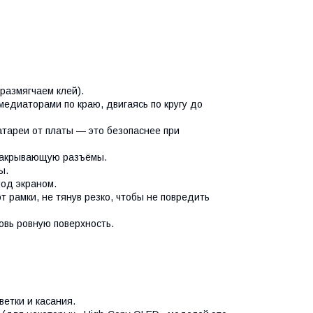
азмягчаем клей).
диаторами по краю, двигаясь по кругу до
ареи от платы — это безопаснее при
закрывающую разъёмы.
ы.
од экраном.
рамки, не тянув резко, чтобы не повредить
овь ровную поверхность.
етки и касания.