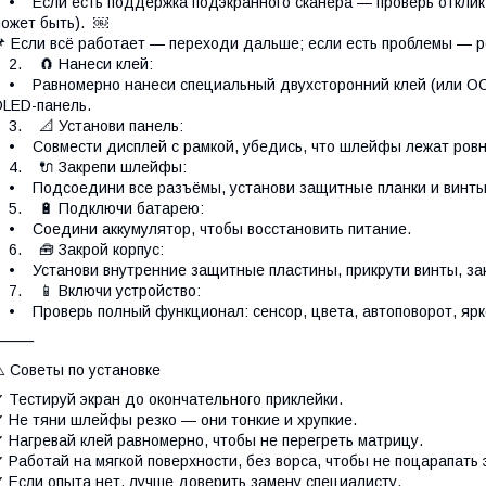
 Если есть поддержка подэкранного сканера — проверь отклик 
ожет быть). ￼
 Если всё работает — переходи дальше; если есть проблемы — р
2. 🧲 Нанеси клей:
 Равномерно нанеси специальный двухсторонний клей (или OCA/
LED-панель.
3. 📐 Установи панель:
 Совмести дисплей с рамкой, убедись, что шлейфы лежат ровно,
4. 🔌 Закрепи шлейфы:
 Подсоедини все разъёмы, установи защитные планки и винты
5. 🔋 Подключи батарею:
 Соедини аккумулятор, чтобы восстановить питание.
. 🧰 Закрой корпус:
 Установи внутренние защитные пластины, прикрути винты, зак
7. 📱 Включи устройство:
 Проверь полный функционал: сенсор, цвета, автоповорот, ярк
⸻
️ Советы по установке
 Тестируй экран до окончательного приклейки.
 Не тяни шлейфы резко — они тонкие и хрупкие.
 Нагревай клей равномерно, чтобы не перегреть матрицу.
 Работай на мягкой поверхности, без ворса, чтобы не поцарапать 
 Если опыта нет, лучше доверить замену специалисту.