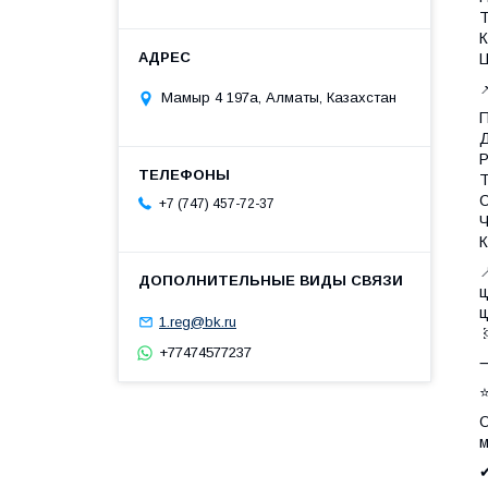
Т
К
Ц

Мамыр 4 197а, Алматы, Казахстан
Р
С
+7 (747) 457-72-37
Ч
К

ц
ц
1.reg@bk.ru
+77474577237
⭐
O
м
✔