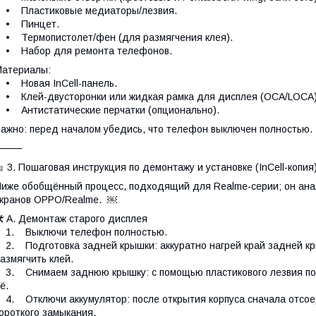
• Пластиковые медиаторы/лезвия.
• Пинцет.
 Термопистолет/фен (для размягчения клея).
• Набор для ремонта телефонов.
атериалы:
 Новая InCell-панель.
 Клей-двусторонки или жидкая рамка для дисплея (OCA/LOCA)
 Антистатические перчатки (опционально).
ажно: перед началом убедись, что телефон выключен полностью.
⸻
 3. Пошаговая инструкция по демонтажу и установке (InCell-копия
иже обобщённый процесс, подходящий для Realme-серии; он ана
кранов OPPO/Realme. ￼
 A. Демонтаж старого дисплея
1. Выключи телефон полностью.
. Подготовка задней крышки: аккуратно нагрей край задней кр
азмягчить клей.
. Снимаем заднюю крышку: с помощью пластикового лезвия под
ё.
. Отключи аккумулятор: после открытия корпуса сначала отсое
ороткого замыкания.