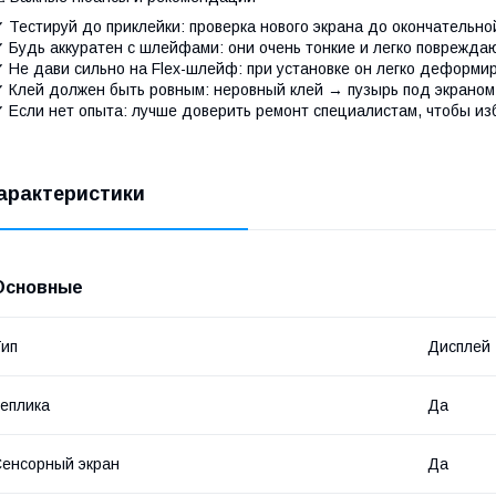
 Тестируй до приклейки: проверка нового экрана до окончательно
 Будь аккуратен с шлейфами: они очень тонкие и легко поврежда
 Не дави сильно на Flex-шлейф: при установке он легко деформир
 Клей должен быть ровным: неровный клей → пузырь под экраном
 Если нет опыта: лучше доверить ремонт специалистам, чтобы и
арактеристики
Основные
ип
Дисплей
еплика
Да
енсорный экран
Да