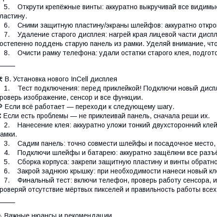
. Открути крепёжные винты: аккуратно выкручивай все видимы
ластину.
. Сними защитную пластину/экраны шлейфов: аккуратно открой
. Удаление старого дисплея: нагрей края лицевой части дисплея
остепенно поддень старую панель из рамки. Уделяй внимание, чт
. Очисти рамку телефона: удали остатки старого клея, подгото
⸻
 B. Установка нового InCell дисплея
. Тест подключения: перед приклейкой! Подключи новый диспл
роверь изображение, сенсор и все функции.
 Если всё работает — переходи к следующему шагу.
 Если есть проблемы — не приклеивай панель, сначала реши их.
. Нанесение клея: аккуратно уложи тонкий двухсторонний клей
амки.
. Садим панель: точно совмести шлейфы и посадочное место, а
. Подключи шлейфы и батарею: аккуратно защёлкни все разъём
. Сборка корпуса: закрепи защитную пластину и винты обратно
. Закрой заднюю крышку: при необходимости нанеси новый клей
. Финальный тест: включи телефон, проверь работу сенсора, из
роверяй отсутствие мёртвых пикселей и правильность работы всех
⸻
️ Важные нюансы и рекомендации