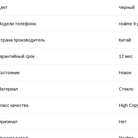
Цвет
Черный
Модели телефона
realme 9 
трана производитель
Китай
арантийный срок
12 мес
остояние
Новое
Материал
Стекло
ласс качества
High Cop
ригинал
Нет
роизводитель
Realme