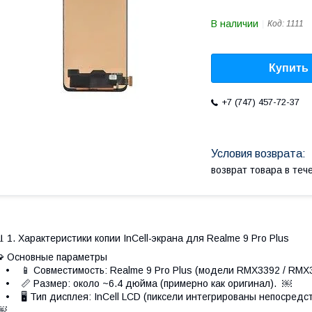
В наличии
Код:
1111
Купить
+7 (747) 457-72-37
возврат товара в те
 1. Характеристики копии InCell-экрана для Realme 9 Pro Plus
 Основные параметры
 📱 Совместимость: Realme 9 Pro Plus (модели RMX3392 / RMX3
 📏 Размер: около ~6.4 дюйма (примерно как оригинал). ￼
 🖥 Тип дисплея: InCell LCD (пиксели интегрированы непосредст
￼