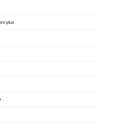
pro plus
y