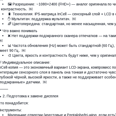
 🖼 Разрешение: ~1080×2400 (FHD+) — аналог оригинала по чис
 контрастность. ￼
 🔋 Технология: IPS-матрица InCell — сенсорный слой + LCD в
• ✋ Мультитач: поддержка мультитач. ￼
 🌈 Цветопередача: стандартная, но менее насыщенная, чем 
 Что важно понимать
 ❌ Нет поддержки подэкранного сканера отпечатков — на таких 
￼
 📊 Частота обновления (Hz) может быть стандартной (60 Гц), т
меет 90 Гц. ￼
 🎨 Цвета, яркость и контрастность будут ниже, чем у оригина
 Индивидуальное описание:
nCell-копия — это экономичный вариант LCD-экрана, компромисс по
нтеграции сенсорного слоя в панель она тонкая и достаточно чувс
лубокой чёрной, высокой яркости, а также не поддерживает особе
подэкранные» датчики. ￼
⸻
 2. Подготовка к замене дисплея
то понадобится:
нструменты:
 Маленькие отвертки (крестовые и Pentalobe/tri-wing, если есть)