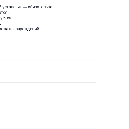
й установки — обязательна.
ются.
уется.
.
збежать повреждений.