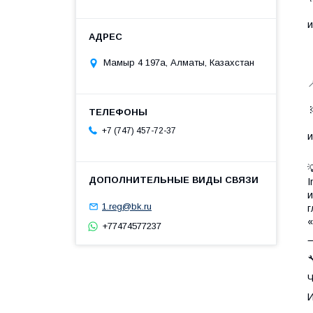
•
и
•
Мамыр 4 197а, Алматы, Казахстан
•

•
•
+7 (747) 457-72-37
и
•

I
и
1.reg@bk.ru
г
«
+77474577237

Ч
И
•