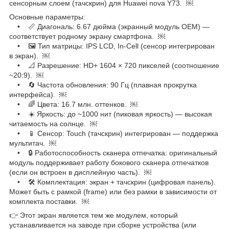
сенсорным слоем (тачскрин) для Huawei nova Y73. ￼
Основные параметры:
• 📏 Диагональ: 6.67 дюйма (экранный модуль OEM) —
соответствует родному экрану смартфона. ￼
• 🖼 Тип матрицы: IPS LCD, In-Cell (сенсор интегрирован
в экран). ￼
• 📐 Разрешение: HD+ 1604 × 720 пикселей (соотношение
~20:9). ￼
• 🔄 Частота обновления: 90 Гц (плавная прокрутка
интерфейса). ￼
• 🌈 Цвета: 16.7 млн. оттенков. ￼
• ☀️ Яркость: до ~1000 нит (пиковая яркость) — высокая
читаемость на солнце. ￼
• 📱 Сенсор: Touch (тачскрин) интегрирован — поддержка
мультитач. ￼
• 🔒 Работоспособность сканера отпечатка: оригинальный
модуль поддерживает работу бокового сканера отпечатков
(если он встроен в дисплейную часть). ￼
• 🛠 Комплектация: экран + тачскрин (цифровая панель).
Может быть с рамкой (frame) или без рамки в зависимости от
комплекта поставки. ￼
👉 Этот экран является тем же модулем, который
устанавливается на заводе при сборке устройства (или