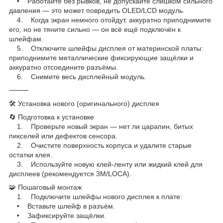
• Работайте без рывков, не допускайте слишком сильного
давления — это может повредить OLED/LCD модуль.
4. Когда экран немного отойдут, аккуратно приподнимите
его, но не тяните сильно — он всё ещё подключён к
шлейфам.
5. Отключите шлейфы дисплея от материнской платы:
приподнимите металлические фиксирующие защёлки и
аккуратно отсоедините разъёмы.
6. Снимите весь дисплейный модуль.
⸻
🛠 Установка нового (оригинального) дисплея
🔄 Подготовка к установке
1. Проверьте новый экран — нет ли царапин, битых
пикселей или дефектов сенсора.
2. Очистите поверхность корпуса и удалите старые
остатки клея.
3. Используйте новую клей-ленту или жидкий клей для
дисплеев (рекомендуется 3M/LOCA).
🧩 Пошаговый монтаж
1. Подключите шлейфы нового дисплея к плате:
• Вставьте шлейф в разъём.
• Зафиксируйте защёлки.