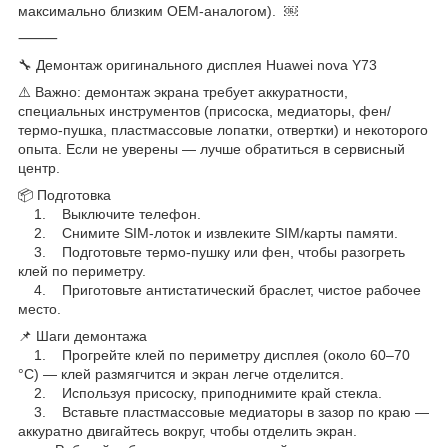
максимально близким OEM-аналогом). ￼
⸻
🔧 Демонтаж оригинального дисплея Huawei nova Y73
⚠️ Важно: демонтаж экрана требует аккуратности,
специальных инструментов (присоска, медиаторы, фен/
термо-пушка, пластмассовые лопатки, отвертки) и некоторого
опыта. Если не уверены — лучше обратиться в сервисный
центр.
📦 Подготовка
1. Выключите телефон.
2. Снимите SIM-лоток и извлеките SIM/карты памяти.
3. Подготовьте термо-пушку или фен, чтобы разогреть
клей по периметру.
4. Приготовьте антистатический браслет, чистое рабочее
место.
📌 Шаги демонтажа
1. Прогрейте клей по периметру дисплея (около 60–70
°C) — клей размягчится и экран легче отделится.
2. Используя присоску, приподнимите край стекла.
3. Вставьте пластмассовые медиаторы в зазор по краю —
аккуратно двигайтесь вокруг, чтобы отделить экран.