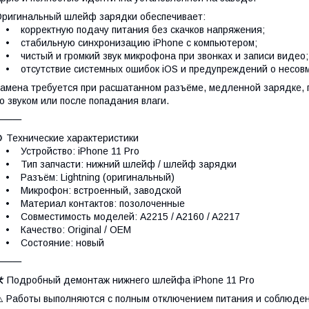
ригинальный шлейф зарядки обеспечивает:
 корректную подачу питания без скачков напряжения;
 стабильную синхронизацию iPhone с компьютером;
 чистый и громкий звук микрофона при звонках и записи видео;
 отсутствие системных ошибок iOS и предупреждений о несовм
амена требуется при расшатанном разъёме, медленной зарядке, п
о звуком или после попадания влаги.
⸻
️ Технические характеристики
 Устройство: iPhone 11 Pro
 Тип запчасти: нижний шлейф / шлейф зарядки
 Разъём: Lightning (оригинальный)
• Микрофон: встроенный, заводской
• Материал контактов: позолоченные
 Совместимость моделей: A2215 / A2160 / A2217
 Качество: Original / OEM
• Состояние: новый
⸻
 Подробный демонтаж нижнего шлейфа iPhone 11 Pro
️ Работы выполняются с полным отключением питания и соблюден