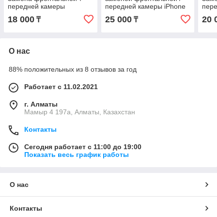
передней камеры
передней камеры iPhone
пер
оригинал Iphone 12 Pro
16 Pro оригинал
ориг
18 000
25 000
20 
₸
₸
Оригинал
Ори
О нас
88% положительных из 8 отзывов за год
Работает с 11.02.2021
г. Алматы
Мамыр 4 197а, Алматы, Казахстан
Контакты
Сегодня работает с 11:00 до 19:00
Показать весь график работы
О нас
Контакты