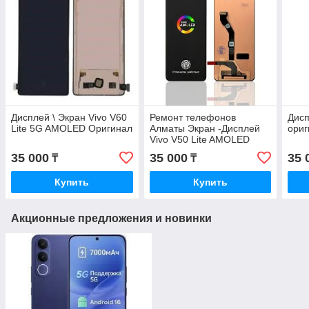
Дисплей \ Экран Vivo V60
Ремонт телефонов
Дисп
Lite 5G AMOLED Оригинал
Алматы Экран -Дисплей
ори
Vivo V50 Lite AMOLED
Оригинал с Гарантией
35 000
35 000
35 
₸
₸
Купить
Купить
Акционные предложения и новинки