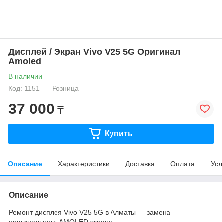
Дисплей / Экран Vivo V25 5G Оригинал
Amoled
В наличии
Код: 1151
Розница
37 000
₸
Купить
Описание
Характеристики
Доставка
Оплата
Усл
Описание
Ремонт дисплея Vivo V25 5G в Алматы — замена
оригинального AMOLED экрана