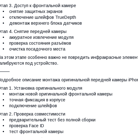
тап 3. Доступ к фронтальной камере
• снятие защитных экранов
• отключение шлейфов TrueDepth
• демонтаж верхнего блока датчиков
тап 4. Снятие передней камеры
• аккуратное извлечение модуля
• проверка состояния разъёмов
• очистка посадочного места
а этом этапе особенно важно не повредить инфракрасные элемент
алибруются под устройство.
⸻
одробное описание монтажа оригинальной передней камеры iPhon
тап 1. Установка оригинального модуля
• монтаж новой оригинальной фронтальной камеры
• точная фиксация в корпусе
• подключение шлейфов
тап 2. Проверка совместимости
 предварительный тест без полной сборки
• проверка Face ID
• тест фронтальной камеры