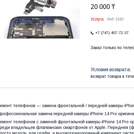
20 000 ₸
Услуга
Код:
1162
+7 (747) 457-72-37
Заказ только по теле
возврат товара в те
емонт телефонов — замена фронтальной / передней камеры iPhon
рофессиональная замена передней камеры iPhone 14 Pro оригина
емонт телефонов с заменой фронтальной камеры iPhone 14 Pro о
реди владельцев флагманских смартфонов от Apple. Передняя (фр
росто модуль для селфи, а высокотехнологичный компонент систе