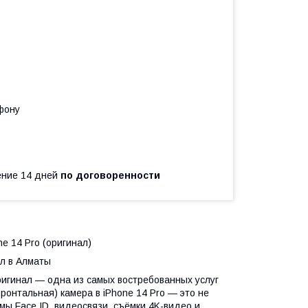
фону
чение 14 дней
по договоренности
e 14 Pro (оригинал)
л в Алматы
ригинал — одна из самых востребованных услуг
онтальная) камера в iPhone 14 Pro — это не
мы Face ID, видеосвязи, съёмки 4K-видео и