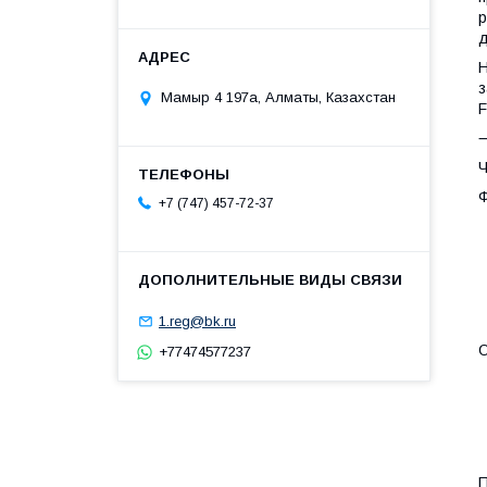
р
д
Н
з
Мамыр 4 197а, Алматы, Казахстан
F
Ч
Ф
+7 (747) 457-72-37
1.reg@bk.ru
О
+77474577237
•
П