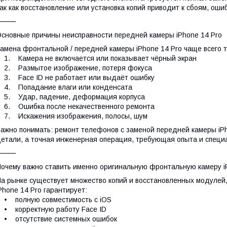
ак как восстановление или установка копий приводит к сбоям, оши
⸻
сновные причины неисправности передней камеры iPhone 14 Pro
амена фронтальной / передней камеры iPhone 14 Pro чаще всего 
. Камера не включается или показывает чёрный экран
2. Размытое изображение, потеря фокуса
. Face ID не работает или выдаёт ошибку
4. Попадание влаги или конденсата
5. Удар, падение, деформация корпуса
6. Ошибка после некачественного ремонта
7. Искажения изображения, полосы, шум
ажно понимать: ремонт телефонов с заменой передней камеры iPh
етали, а точная инженерная операция, требующая опыта и специ
⸻
очему важно ставить именно оригинальную фронтальную камеру i
а рынке существует множество копий и восстановленных модулей
Phone 14 Pro гарантирует:
• полную совместимость с iOS
• корректную работу Face ID
• отсутствие системных ошибок