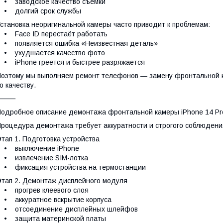
• заводское качество съёмки
• долгий срок службы
становка неоригинальной камеры часто приводит к проблемам:
 Face ID перестаёт работать
• появляется ошибка «Неизвестная деталь»
• ухудшается качество фото
 iPhone греется и быстрее разряжается
оэтому мы выполняем ремонт телефонов — замену фронтальной ка
о качеству.
⸻
одробное описание демонтажа фронтальной камеры iPhone 14 Pr
роцедура демонтажа требует аккуратности и строгого соблюдения
тап 1. Подготовка устройства
• выключение iPhone
• извлечение SIM-лотка
• фиксация устройства на термостанции
тап 2. Демонтаж дисплейного модуля
• прогрев клеевого слоя
 аккуратное вскрытие корпуса
• отсоединение дисплейных шлейфов
• защита материнской платы