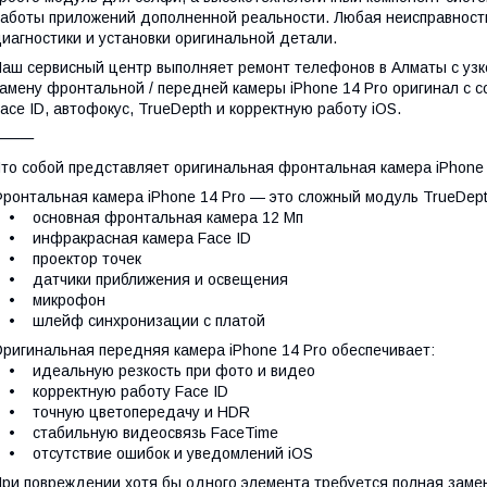
аботы приложений дополненной реальности. Любая неисправност
иагностики и установки оригинальной детали.
аш сервисный центр выполняет ремонт телефонов в Алматы с узк
амену фронтальной / передней камеры iPhone 14 Pro оригинал с 
ace ID, автофокус, TrueDepth и корректную работу iOS.
⸻
то собой представляет оригинальная фронтальная камера iPhone 
ронтальная камера iPhone 14 Pro — это сложный модуль TrueDep
• основная фронтальная камера 12 Мп
• инфракрасная камера Face ID
• проектор точек
• датчики приближения и освещения
• микрофон
• шлейф синхронизации с платой
ригинальная передняя камера iPhone 14 Pro обеспечивает:
• идеальную резкость при фото и видео
• корректную работу Face ID
• точную цветопередачу и HDR
• стабильную видеосвязь FaceTime
 отсутствие ошибок и уведомлений iOS
ри повреждении хотя бы одного элемента требуется полная замен