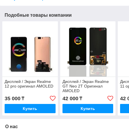
Подобные товары компании
Дисплей / Экран Realme
Дисплей / Экран Realme
Дисп
12 pro оригинал AMOLED
GT Neo 2T Оригинал
11 
AMOLED
35 000
42 000
42 
₸
₸
Купить
Купить
О нас