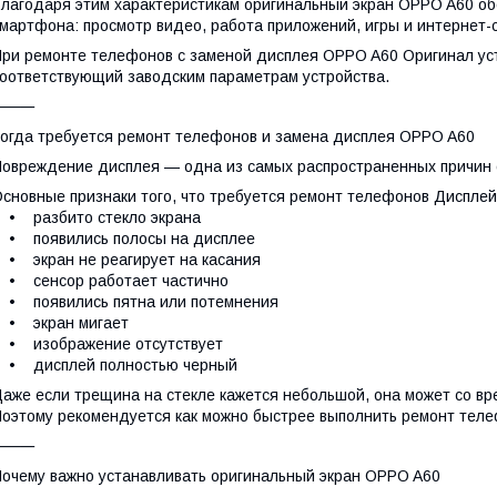
лагодаря этим характеристикам оригинальный экран OPPO A60 о
мартфона: просмотр видео, работа приложений, игры и интернет-
ри ремонте телефонов с заменой дисплея OPPO A60 Оригинал уст
оответствующий заводским параметрам устройства.
⸻
огда требуется ремонт телефонов и замена дисплея OPPO A60
овреждение дисплея — одна из самых распространенных причин 
сновные признаки того, что требуется ремонт телефонов Дисплей
• разбито стекло экрана
• появились полосы на дисплее
 экран не реагирует на касания
• сенсор работает частично
• появились пятна или потемнения
• экран мигает
• изображение отсутствует
• дисплей полностью черный
аже если трещина на стекле кажется небольшой, она может со в
оэтому рекомендуется как можно быстрее выполнить ремонт тел
⸻
очему важно устанавливать оригинальный экран OPPO A60