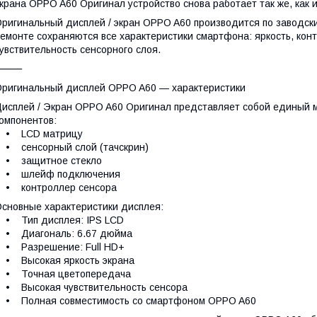
крана OPPO A60 Оригинал устройство снова работает так же, как и
ригинальный дисплей / экран OPPO A60 производится по заводск
емонте сохраняются все характеристики смартфона: яркость, кон
увствительность сенсорного слоя.
⸻
ригинальный дисплей OPPO A60 — характеристики
исплей / Экран OPPO A60 Оригинал представляет собой единый м
омпонентов:
• LCD матрицу
• сенсорный слой (тачскрин)
• защитное стекло
• шлейф подключения
• контроллер сенсора
сновные характеристики дисплея:
• Тип дисплея: IPS LCD
• Диагональ: 6.67 дюйма
• Разрешение: Full HD+
• Высокая яркость экрана
• Точная цветопередача
• Высокая чувствительность сенсора
• Полная совместимость со смартфоном OPPO A60