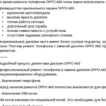
о время ремонта телефонов OPPO A60 очень важно использовать 
реимущества оригинального экрана OPPO A60:
• идеальная цветопередача
• высокая яркость дисплея
• точная работа сенсора
• длительный срок службы
 полная совместимость с устройством
 отсутствие задержек сенсорного отклика
еоригинальные дисплеи часто имеют более тусклую подсветку, ху
троя. Поэтому ремонт телефонов с заменой дисплея OPPO A60 О
ариантом.
⸻
одробный процесс демонтажа дисплея OPPO A60
рофессиональный ремонт телефонов и замена дисплея OPPO A60 
пециализированного оборудования.
. Выключение смартфона
еред началом ремонта OPPO A60 полностью выключается для пре
. Извлечение SIM-лотка
IM-лоток извлекается специальной иглой. Это необходимо для без