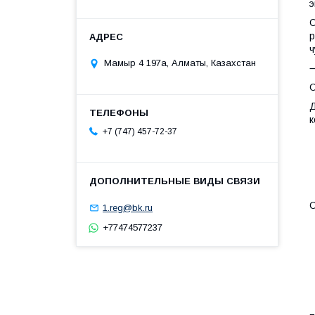
э
О
р
ч
Мамыр 4 197а, Алматы, Казахстан
О
Д
к
+7 (747) 457-72-37
О
1.reg@bk.ru
+77474577237