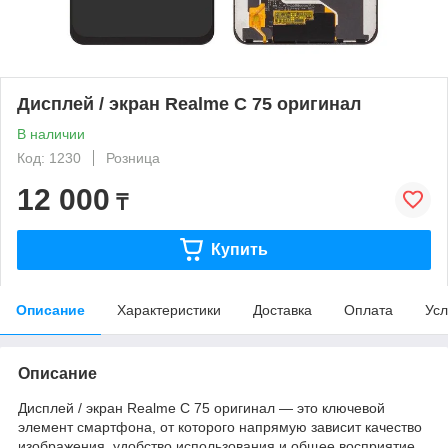
Дисплей / экран Realme C 75 оригинал
В наличии
Код: 1230
Розница
12 000
₸
Купить
Описание
Характеристики
Доставка
Оплата
Усл
Описание
Дисплей / экран Realme C 75 оригинал — это ключевой
элемент смартфона, от которого напрямую зависит качество
изображения, удобство использования и общее восприятие