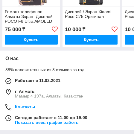
Ремонт телефонов
Дисплей / Экран Xiaomi
Дисп
Алматы Экран -Дисплей
Poco C75 Оригинал
Poco
POCO F8 Ultra AMOLED
Оригинал с Гарантией
75 000
10 000
10 
₸
₸
Купить
Купить
О нас
88% положительных из 8 отзывов за год
Работает с 11.02.2021
г. Алматы
Мамыр 4 197а, Алматы, Казахстан
Контакты
Сегодня работает с 11:00 до 19:00
Показать весь график работы