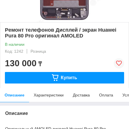
Ремонт телефонов Дисплей / экран Huawei
Pura 80 Pro оригинал AMOLED
В наличии
Код: 1242
Розница
130 000
₸
Купить
Описание
Характеристики
Доставка
Оплата
Усл
Описание
Оригинальный AMOLED дисплей Huawei Pura 80 Pro —