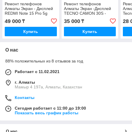
Ремонт телефонов
Ремонт телефонов
Рем
Алматы Экран - Дисплей
Алматы Экран -Дисплей
Алма
REDMI Note 15 Pro 5g
TECNO CAMON 30S -
Tecn
AMOLED Оригинал
TECNO CAMON 30S Pro
AMO
49 000
35 000
28 
₸
₸
AMOLED Оригинал с
Гара
Гарантией
Купить
Купить
О нас
88% положительных из 8 отзывов за год
Работает с 11.02.2021
г. Алматы
Мамыр 4 197а, Алматы, Казахстан
Контакты
Сегодня работает с 11:00 до 19:00
Показать весь график работы
О нас