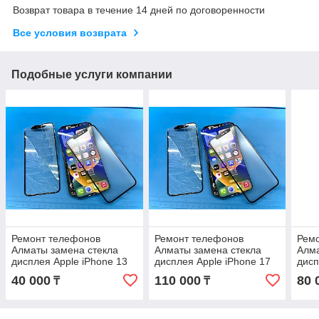
Возврат товара в течение 14 дней по договоренности
Все условия возврата
Подобные услуги компании
Ремонт телефонов
Ремонт телефонов
Рем
Алматы замена стекла
Алматы замена стекла
Алма
дисплея Apple iPhone 13
дисплея Apple iPhone 17
дисп
Pro Max Оригинал С
Pro Max Оригинал С
Pro 
40 000
110 000
80 
₸
₸
Гарантией
Гарантией
Гара