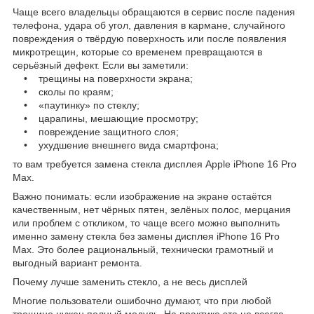
Чаще всего владельцы обращаются в сервис после падения
телефона, удара об угол, давления в кармане, случайного
повреждения о твёрдую поверхность или после появления
микротрещин, которые со временем превращаются в
серьёзный дефект. Если вы заметили:
• трещины на поверхности экрана;
• сколы по краям;
• «паутинку» по стеклу;
• царапины, мешающие просмотру;
• повреждение защитного слоя;
• ухудшение внешнего вида смартфона;
то вам требуется замена стекла дисплея Apple iPhone 16 Pro
Max.
Важно понимать: если изображение на экране остаётся
качественным, нет чёрных пятен, зелёных полос, мерцания
или проблем с откликом, то чаще всего можно выполнить
именно замену стекла без замены дисплея iPhone 16 Pro
Max. Это более рациональный, технически грамотный и
выгодный вариант ремонта.
Почему лучше заменить стекло, а не весь дисплей
Многие пользователи ошибочно думают, что при любой
трещине нужен полный модуль. На практике это не всегда