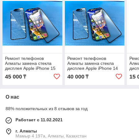
Ремонт телефонов
Ремонт телефонов
Рем
Алматы замена стекла
Алматы замена стекла
Алма
дисплея Apple iPhone 15
дисплея Apple iPhone 14
дисп
PLUS Оригинал С
Оригинал С Гарантией
Ориг
45 000
40 000
15 
₸
₸
Гарантией
О нас
88% положительных из 8 отзывов за год
Работает с 11.02.2021
г. Алматы
Мамыр 4 197а, Алматы, Казахстан