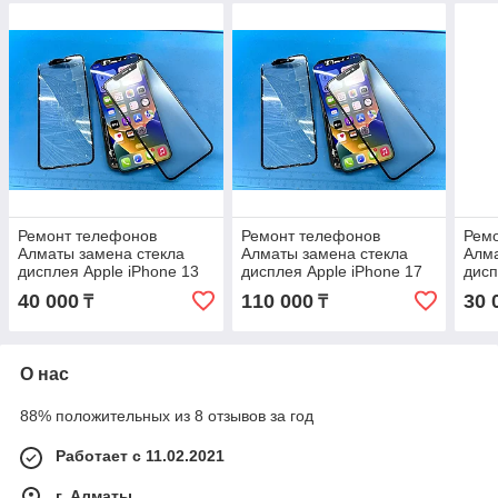
Ремонт телефонов
Ремонт телефонов
Рем
Алматы замена стекла
Алматы замена стекла
Алма
дисплея Apple iPhone 13
дисплея Apple iPhone 17
дисп
Pro Max Оригинал С
Pro Max Оригинал С
Pro 
40 000
110 000
30 
₸
₸
Гарантией
Гарантией
Гара
О нас
88% положительных из 8 отзывов за год
Работает с 11.02.2021
г. Алматы