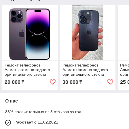
Ремонт телефонов
Ремонт телефонов
Рем
Алматы замена заднего
Алматы замена заднего
Алма
оригинального стекла
оригинального стекла
ориг
iPhone 14 Pro Max с
iPhone 15 Pro Max с
iPho
20 000
30 000
25 
₸
₸
гарантией
гарантией
гара
О нас
88% положительных из 8 отзывов за год
Работает с 11.02.2021