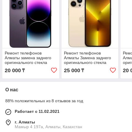
Ремонт телефонов
Ремонт телефонов
Рем
Алматы замена заднего
Алматы Замена заднего
Алма
оригинального стекла
оригинального стекла
ориг
iPhone 14 Pro Max с
iPhone 13 Pro Max с
iPho
20 000
25 000
20 
₸
₸
гарантией
гарантией
О нас
88% положительных из 8 отзывов за год
Работает с 11.02.2021
г. Алматы
Мамыр 4 197а, Алматы, Казахстан