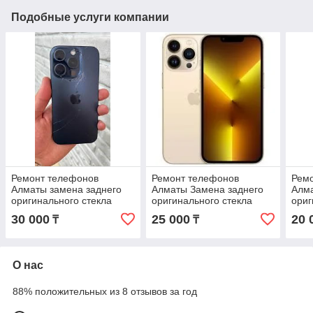
Подобные услуги компании
Ремонт телефонов
Ремонт телефонов
Рем
Алматы замена заднего
Алматы Замена заднего
Алма
оригинального стекла
оригинального стекла
ориг
iPhone 15 Pro Max с
iPhone 13 Pro Max с
iPho
30 000
25 000
20 
₸
₸
гарантией
гарантией
О нас
88% положительных из 8 отзывов за год